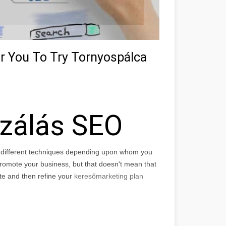
r You To Try Tornyospálca
izálás SEO
f different techniques depending upon whom you
r promote your business, but that doesn't mean that
ite and then refine your
keresőmarketing plan