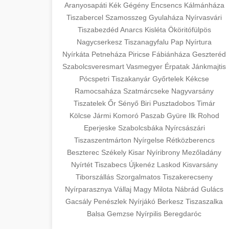
szeptest.com
Aranyosapáti
Kék
Gégény
Encsencs
Kálmánháza
surgery with experienced cosmetic
Tiszabercel
Szamosszeg
Gyulaháza
Nyírvasvári
surgeons.
Case study showcasing 150% increase
abdomen contouring surgery
Tiszabezdéd
Anarcs
Kisléta
Ököritófülpös
in patient consultations through
🏥 Klinika Sikere
Nagycserkesz
Tiszanagyfalu
Pap
Nyírtura
+
szeptest.com
strategic marketing. Learn proven
Esettanulmány
Nyírkáta
Petneháza
Piricse
Fábiánháza
Geszteréd
methods for clinic growth.
eyelid cosmetic procedure
Szabolcsveresmart
Vasmegyer
Érpatak
Jánkmajtis
Detailed analysis of successful clinic
Pócspetri
Tiszakanyár
Győrtelek
Kékcse
gildedeu.org
strategies resulting in significant
Ramocsaháza
Szatmárcseke
Nagyvarsány
🤖 AI Marketing
+
patient acquisition improvements and
Tiszatelek
Őr
Sényő
Biri
Pusztadobos
Timár
clinic patient growth
Bejelentkezés
practice expansion.
Kölcse
Jármi
Komoró
Paszab
Gyüre
Ilk
Rohod
Eperjeske
Szabolcsbáka
Nyírcsászári
Discover how AI-driven marketing
Tiszaszentmárton
checkmydentist.com
Nyírgelse
Rétközberencs
strategies increased patient
+
🎯 Praxis Felfuttatása
Beszterec
Székely
Kisar
Nyíribrony
Mezőladány
registrations by 150%. Modern
medical practice success
Nyírtét
Tiszabecs
Újkenéz
Laskod
Kisvarsány
technology meets medical practice
Comprehensive guide to scaling your
Tiborszállás
Szorgalmatos
Tiszakerecseny
growth.
medical practice. Proven strategies for
Nyírparasznya
📊 150%-os Páciens
Vállaj
Magy
Milota
Nábrád
Gulács
+
patient acquisition, retention, and
Növekedés
Gacsály
Penészlek
Nyírjákó
Berkesz
Tiszaszalka
life3.net
AI marketing results
practice development.
Balsa
Gemzse
Nyírpilis
Beregdaróc
Real-world results showing dramatic