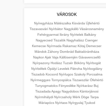
aimarketingugynokseg.hu
fundamental concepts of goods and
+
💶 6. eus pénzek
services in economics and business.
quality backlink service
VÁROSOK
Learn about product types and service
+
🚀 8. seo ügynökség
categories.
Nyíregyháza
Mátészalka
Kisvárda
Újfehértó
Tiszavasvári
Nyírbátor
Nagykálló
Vásárosnamény
Expert search engine optimization
en.wikipedia.org
Fehérgyarmat
Ibrány
Nyírtelek
Balkány
services to improve your website's
Nagyecsed
Tiszalök
Nagyhalász
Csenger
+
💎 9. mellplasztika
economic concepts
visibility and organic traffic. Technical
Kemecse
Nyírmada
Rakamaz
Kótaj
Demecser
SEO, content optimization, and more.
Mándok
Záhony
Dombrád
Baktalórántháza
Professional breast augmentation
Napkor
Ajak
Vaja
Kállósemjén
Gávavencsellő
services with experienced surgeons.
+
✨ 10. hasplasztika
Nyírpazony
onlinemarketing101.biz
Hodász
Tuzsér
Bököny
Nyírbogát
Learn about procedures, recovery, and
Nyírbéltek
Ópályi
Levelek
Pátroha
Nyírbogdány
consultation options for cosmetic
Expert tummy tuck procedures to
search optimization experts
Tiszadob
Kocsord
Nyírlugos
Szakoly
Porcsalma
enhancement.
achieve a flatter, more toned
+
Nyírmeggyes
Tornyospálca
Tiszaeszlár
Ófehértó
👁️ szemhejplasztika
abdomen. Consultation with certified
Tunyogmatolcs
Fényeslitke
Nyírkarász
Buj
szeptest.com
plastic surgeons and comprehensive
Professional blepharoplasty
Tiszadada
Apagy
Nagydobos
Kántorjánosi
aftercare.
Nyírmihálydi
procedures to refresh your
cosmetic breast surgery
Nyírcsaholy
Mérk
Döge
Tarpa
📈 Paciensek Számának
+
Máriapócs
Nyírtass
Nyírgyulaj
Tyukod
appearance. Upper and lower eyelid
Növelése