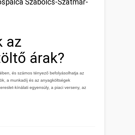
ospálca Szabolcs-Szatmár-
k az
öltő árak?
ében, és számos tényező befolyásolhatja az
zök, a munkadíj és az anyagköltségek
reslet-kínálati egyensúly, a piaci verseny, az