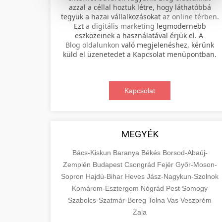
azzal a céllal hoztuk létre, hogy láthatóbbá
tegyük a hazai vállalkozásokat
az online térben
.
Professional electric scooter repair and
Ezt
a digitális marketing
legmodernebb
maintenance services. Expert
eszközeinek a használatával érjük el. A
📊 2. online marketing
+
Blog oldalunkon
való megjelenéshez, kérünk
technicians provide quality service for
ügynökség
küld el üzenetedet a Kapcsolat menüpontban.
all major brands and models.
Comprehensive online marketing
Visit Service Center
services including SEO, social media
Kapcsolat
🛴 3. legjobb elektromos
+
management, and digital advertising.
scooter repair shop
roller
Drive growth with data-driven
strategies.
Find the best electric scooters on the
MEGYÉK
market. Compare top models, features,
+
🔗 4. prémium linképítés
aimarketingugynokseg.hu
and prices to make an informed
Bács-Kiskun
Baranya
Békés
Borsod-Abaúj-
purchase decision.
Zemplén
Budapest
Csongrád
Fejér
Győr-Moson-
High-quality backlink acquisition
digital agency services
Sopron
Hajdú-Bihar
Heves
Jász-Nagykun-Szolnok
services to boost your website's
📦 5. termékek és
+
Komárom-Esztergom
View Top Models
Nógrád
Pest
Somogy
authority and search engine rankings.
szolgáltatások
Szabolcs-Szatmár-Bereg
Tolna
Vas
Veszprém
White-hat techniques only.
e-scooter reviews
Zala
Educational resource explaining the