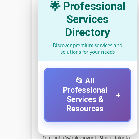
🌟 Professional
Services
Directory
Discover premium services and
solutions for your needs
📂 All
Professional
+
Services &
Resources
⚡ 1. legjobb elektromos
+
Internet búvárok vagyunk. Blog oldalunkat
roller szervíz