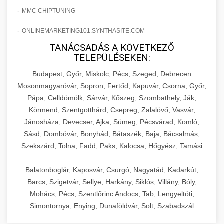
-
MMC CHIPTUNING
-
ONLINEMARKETING101.SYNTHASITE.COM
TANÁCSADÁS A KÖVETKEZŐ
TELEPÜLÉSEKEN:
Budapest, Győr, Miskolc, Pécs, Szeged, Debrecen
Mosonmagyaróvár, Sopron, Fertőd, Kapuvár, Csorna, Győr,
Pápa, Celldömölk, Sárvár, Kőszeg, Szombathely, Ják,
Körmend, Szentgotthárd, Csepreg, Zalalövő, Vasvár,
Jánosháza, Devecser, Ajka, Sümeg, Pécsvárad, Komló,
Sásd, Dombóvár, Bonyhád, Bátaszék, Baja, Bácsalmás,
Szekszárd, Tolna, Fadd, Paks, Kalocsa, Hőgyész, Tamási
Balatonboglár, Kaposvár, Csurgó, Nagyatád, Kadarkút,
Barcs, Szigetvár, Sellye, Harkány, Siklós, Villány, Bóly,
Mohács, Pécs, Szentlőrinc Andocs, Tab, Lengyeltóti,
Simontornya, Enying, Dunaföldvár, Solt, Szabadszál