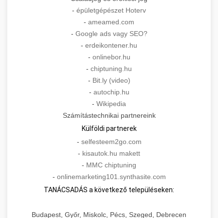
-
épületgépészet Hoterv
-
ameamed.com
-
Google ads vagy SEO?
-
erdeikontener.hu
-
onlinebor.hu
-
chiptuning.hu
-
Bit.ly (video)
-
autochip.hu
-
Wikipedia
Számítástechnikai partnereink
Külföldi partnerek
-
selfesteem2go.com
-
kisautok.hu makett
-
MMC chiptuning
-
onlinemarketing101.synthasite.com
TANÁCSADÁS a következő településeken:
Budapest, Győr, Miskolc, Pécs, Szeged, Debrecen