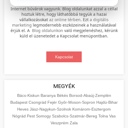
⚡ 1. legjobb elektromos roller
+
Internet búvárok vagyunk. Blog oldalunkat azzal a céllal
szervíz
hoztuk létre, hogy láthatóbbá tegyük a hazai
vállalkozásokat
az online térben
. Ezt
a digitális
Professional electric scooter repair and
marketing
legmodernebb eszközeinek a használatával
maintenance services. Expert technicians
érjük el. A
Blog oldalunkon
való megjelenéshez, kérünk
📊 2. online marketing
+
küld el üzenetedet a Kapcsolat menüpontban.
provide quality service for all major brands and
ügynökség
models.
Comprehensive online marketing services
Kapcsolat
Visit Service Center
scooter repair shop
including SEO, social media management, and
+
🛴 3. legjobb elektromos roller
digital advertising. Drive growth with data-
driven strategies.
Find the best electric scooters on the market.
Compare top models, features, and prices to
+
MEGYÉK
🔗 4. prémium linképítés
aimarketingugynokseg.hu
make an informed purchase decision.
Bács-Kiskun
Baranya
Békés
Borsod-Abaúj-Zemplén
High-quality backlink acquisition services to
digital agency services
Budapest
Csongrád
Fejér
Győr-Moson-Sopron
Hajdú-Bihar
View Top Models
e-scooter reviews
boost your website's authority and search
Heves
Jász-Nagykun-Szolnok
Komárom-Esztergom
📦 5. termékek és
+
engine rankings. White-hat techniques only.
Nógrád
Pest
Somogy
szolgáltatások
Szabolcs-Szatmár-Bereg
Tolna
Vas
Veszprém
Zala