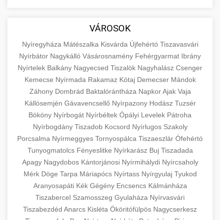
aimarketingugynokseg.hu
Educational resource explaining the
fundamental concepts of goods and services in
quality backlink service
+
💶 6. eus pénzek
VÁROSOK
economics and business. Learn about product
types and service categories.
Nyíregyháza
Mátészalka
Kisvárda
Újfehértó
Tiszavasvári
+
🚀 8. seo ügynökség
Nyírbátor
Nagykálló
Vásárosnamény
Fehérgyarmat
Ibrány
en.wikipedia.org
economic concepts
Nyírtelek
Balkány
Nagyecsed
Tiszalök
Nagyhalász
Csenger
Expert search engine optimization services to
Kemecse
Nyírmada
Rakamaz
Kótaj
Demecser
Mándok
improve your website's visibility and organic
+
Záhony
Dombrád
Baktalórántháza
Napkor
Ajak
Vaja
💎 9. mellplasztika
traffic. Technical SEO, content optimization,
Kállósemjén
Gávavencsellő
Nyírpazony
Hodász
Tuzsér
and more.
Professional breast augmentation services
Bököny
Nyírbogát
Nyírbéltek
Ópályi
Levelek
Pátroha
Nyírbogdány
with experienced surgeons. Learn about
Tiszadob
Kocsord
Nyírlugos
Szakoly
+
✨ 10. hasplasztika
onlinemarketing101.biz
Porcsalma
Nyírmeggyes
Tornyospálca
Tiszaeszlár
Ófehértó
procedures, recovery, and consultation options
Tunyogmatolcs
Fényeslitke
Nyírkarász
Buj
Tiszadada
for cosmetic enhancement.
Expert tummy tuck procedures to achieve a
search optimization experts
Apagy
Nagydobos
Kántorjánosi
Nyírmihálydi
Nyírcsaholy
flatter, more toned abdomen. Consultation
+
👁️ szemhejplasztika
Mérk
Döge
Tarpa
Máriapócs
Nyírtass
Nyírgyulaj
Tyukod
szeptest.com
cosmetic breast surgery
with certified plastic surgeons and
Aranyosapáti
Kék
Gégény
Encsencs
Kálmánháza
comprehensive aftercare.
Professional blepharoplasty procedures to
Tiszabercel
Szamosszeg
Gyulaháza
Nyírvasvári
refresh your appearance. Upper and lower
Tiszabezdéd
Anarcs
Kisléta
Ököritófülpös
Nagycserkesz
📈 Paciensek Számának
+
szeptest.com