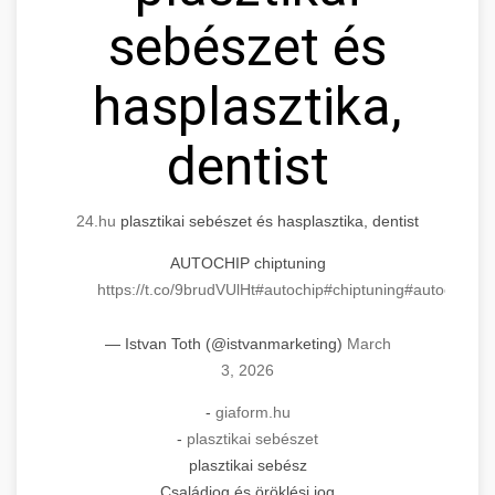
sebészet és
hasplasztika,
dentist
24.hu
plasztikai sebészet és hasplasztika, dentist
AUTOCHIP chiptuning
https://t.co/9brudVUlHt
#autochip
#chiptuning
#autochip
.hu
— Istvan Toth (@istvanmarketing)
March
3, 2026
-
giaform.hu
-
plasztikai sebészet
plasztikai sebész
Családjog és öröklési jog