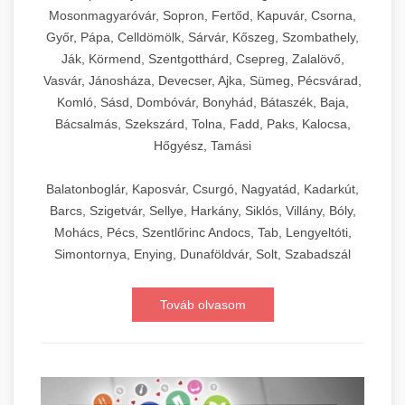
Mosonmagyaróvár, Sopron, Fertőd, Kapuvár, Csorna,
Győr, Pápa, Celldömölk, Sárvár, Kőszeg, Szombathely,
Ják, Körmend, Szentgotthárd, Csepreg, Zalalövő,
Vasvár, Jánosháza, Devecser, Ajka, Sümeg, Pécsvárad,
Komló, Sásd, Dombóvár, Bonyhád, Bátaszék, Baja,
Bácsalmás, Szekszárd, Tolna, Fadd, Paks, Kalocsa,
Hőgyész, Tamási
Balatonboglár, Kaposvár, Csurgó, Nagyatád, Kadarkút,
Barcs, Szigetvár, Sellye, Harkány, Siklós, Villány, Bóly,
Mohács, Pécs, Szentlőrinc Andocs, Tab, Lengyeltóti,
Simontornya, Enying, Dunaföldvár, Solt, Szabadszál
Továb olvasom