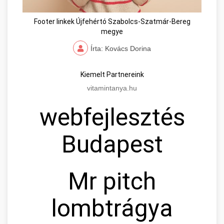
Footer linkek Újfehértó Szabolcs-Szatmár-Bereg
megye
Írta: Kovács Dorina
Kiemelt Partnereink
vitamintanya.hu
webfejlesztés
Budapest
Mr pitch
lombtrágya