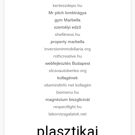
kerteszdepo.hu
Mr pitch lombtrágya
gym Marbella
személyi edző
shefitness.hu
property marbella
inversioninmobiliaria.org
rothcreative.hu
webfejlesztés Budapest
olcsoautoberles.org
kollagének
vitamindinfo.net kollagén
biomenu.hu
magnézium biszglicinát
respectfight.hu
laborvizsgalatok.net
plasztikai