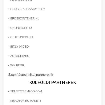
-
GOOGLE ADS VAGY SEO?
-
ERDEIKONTENER.HU
-
ONLINEBOR.HU
-
CHIPTUNING.HU
-
BIT.LY (VIDEO)
-
AUTOCHIP.HU
-
WIKIPEDIA
Számítástechnikai partnereink
KÜLFÖLDI PARTNEREK
-
SELFESTEEM2GO.COM
-
KISAUTOK.HU MAKETT