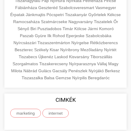
eyelid surgery with experienced cosmetic
Tiszanagyfalu
Pap
Nyírtura
Nyírkáta
Petneháza
Piricse
Növelése
Fábiánháza
Geszteréd
surgeons.
Szabolcsveresmart
Vasmegyer
abdomen contouring surgery
Érpatak
Jánkmajtis
Pócspetri
Tiszakanyár
Győrtelek
Kékcse
Case study showcasing 150% increase in
Ramocsaháza
Szatmárcseke
Nagyvarsány
Tiszatelek
Őr
szeptest.com
eyelid cosmetic procedure
patient consultations through strategic
🏥 Klinika Sikere
+
Sényő
Biri
Pusztadobos
Timár
Kölcse
Jármi
Komoró
marketing. Learn proven methods for clinic
Esettanulmány
Paszab
Gyüre
Ilk
Rohod
Eperjeske
Szabolcsbáka
growth.
Nyírcsászári
Tiszaszentmárton
Nyírgelse
Rétközberencs
Detailed analysis of successful clinic strategies
Beszterec
Székely
Kisar
Nyíribrony
Mezőladány
Nyírtét
gildedeu.org
clinic patient growth
resulting in significant patient acquisition
+
Tiszabecs
Újkenéz
Laskod
Kisvarsány
Tiborszállás
🤖 AI Marketing Bejelentkezés
improvements and practice expansion.
Szorgalmatos
Tiszakerecseny
Nyírparasznya
Vállaj
Magy
Discover how AI-driven marketing strategies
Milota
Nábrád
Gulács
Gacsály
Penészlek
Nyírjákó
Berkesz
checkmydentist.com
Tiszaszalka
increased patient registrations by 150%.
Balsa
Gemzse
Nyírpilis
Beregdaróc
+
🎯 Praxis Felfuttatása
Modern technology meets medical practice
medical practice success
growth.
Comprehensive guide to scaling your medical
CIMKÉK
practice. Proven strategies for patient
📊 150%-os Páciens
+
life3.net
AI marketing results
acquisition, retention, and practice
Növekedés
marketing
internet
development.
Real-world results showing dramatic patient