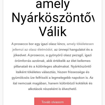
amely
Nyárköszöntővé
Válik
A prosecco bor egy igazi olasz kincs,
amely tökéletesen
jellemzi az olasz életmódot,
az ünnepi hangulatot és a
jókedvet. A prosecco, a gyönyörű olasz pezsgő, igazi
örömforrás azoknak, akik értékelik az élet kellemes
pillanatait és a különleges alkalmakat. Nyárköszöntő
italként tökéletes választás, hiszen frissessége és
gyümölcsös íze felfrissíti a legmelegebb napokon is. Az
ital nemcsak magában, hanem különböző koktélok és
alkotások részeként is élvezhető.
Továb olvasom