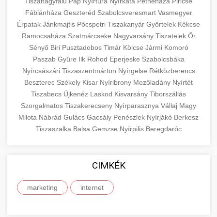
eyelid surgery with experienced cosmetic
Tiszanagyfalu
Pap
Nyírtura
Nyírkáta
Petneháza
Piricse
Növelése
Fábiánháza
Geszteréd
surgeons.
Szabolcsveresmart
Vasmegyer
abdomen contouring surgery
Érpatak
Jánkmajtis
Pócspetri
Tiszakanyár
Győrtelek
Kékcse
Case study showcasing 150% increase in
Ramocsaháza
Szatmárcseke
Nagyvarsány
Tiszatelek
Őr
szeptest.com
eyelid cosmetic procedure
patient consultations through strategic
🏥 Klinika Sikere
+
Sényő
Biri
Pusztadobos
Timár
Kölcse
Jármi
Komoró
marketing. Learn proven methods for clinic
Esettanulmány
Paszab
Gyüre
Ilk
Rohod
Eperjeske
Szabolcsbáka
growth.
Nyírcsászári
Tiszaszentmárton
Nyírgelse
Rétközberencs
Detailed analysis of successful clinic strategies
Beszterec
Székely
Kisar
Nyíribrony
Mezőladány
Nyírtét
gildedeu.org
clinic patient growth
resulting in significant patient acquisition
+
Tiszabecs
Újkenéz
Laskod
Kisvarsány
Tiborszállás
🤖 AI Marketing Bejelentkezés
improvements and practice expansion.
Szorgalmatos
Tiszakerecseny
Nyírparasznya
Vállaj
Magy
Discover how AI-driven marketing strategies
Milota
Nábrád
Gulács
Gacsály
Penészlek
Nyírjákó
Berkesz
checkmydentist.com
Tiszaszalka
increased patient registrations by 150%.
Balsa
Gemzse
Nyírpilis
Beregdaróc
+
🎯 Praxis Felfuttatása
Modern technology meets medical practice
medical practice success
growth.
Comprehensive guide to scaling your medical
CIMKÉK
practice. Proven strategies for patient
📊 150%-os Páciens
+
life3.net
AI marketing results
acquisition, retention, and practice
Növekedés
marketing
internet
development.
Real-world results showing dramatic patient