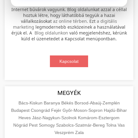
⚡ 1. legjobb elektromos roller
+
Internet búvárok vagyunk. Blog oldalunkat azzal a céllal
szervíz
hoztuk létre, hogy láthatóbbá tegyük a hazai
vállalkozásokat
az online térben
. Ezt
a digitális
Professional electric scooter repair and
marketing
legmodernebb eszközeinek a használatával
maintenance services. Expert technicians
érjük el. A
Blog oldalunkon
való megjelenéshez, kérünk
📊 2. online marketing
+
küld el üzenetedet a Kapcsolat menüpontban.
provide quality service for all major brands and
ügynökség
models.
Comprehensive online marketing services
Kapcsolat
Visit Service Center
scooter repair shop
including SEO, social media management, and
+
🛴 3. legjobb elektromos roller
digital advertising. Drive growth with data-
driven strategies.
Find the best electric scooters on the market.
Compare top models, features, and prices to
+
MEGYÉK
🔗 4. prémium linképítés
aimarketingugynokseg.hu
make an informed purchase decision.
Bács-Kiskun
Baranya
Békés
Borsod-Abaúj-Zemplén
High-quality backlink acquisition services to
digital agency services
Budapest
Csongrád
Fejér
Győr-Moson-Sopron
Hajdú-Bihar
View Top Models
e-scooter reviews
boost your website's authority and search
Heves
Jász-Nagykun-Szolnok
Komárom-Esztergom
📦 5. termékek és
+
engine rankings. White-hat techniques only.
Nógrád
Pest
Somogy
szolgáltatások
Szabolcs-Szatmár-Bereg
Tolna
Vas
Veszprém
Zala