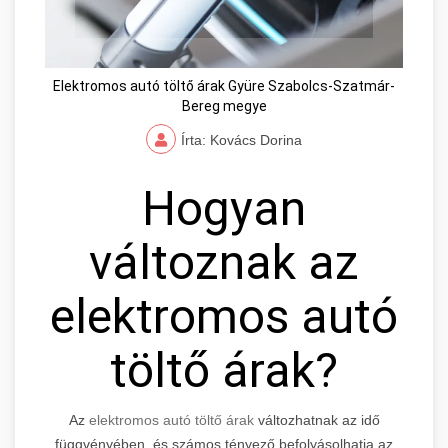
Elektromos autó töltő árak Gyüre Szabolcs-Szatmár-
Bereg megye
Írta: Kovács Dorina
Hogyan
változnak az
elektromos autó
töltő árak?
Az
elektromos autó töltő árak
változhatnak az idő
függvényében, és számos tényező befolyásolhatja az