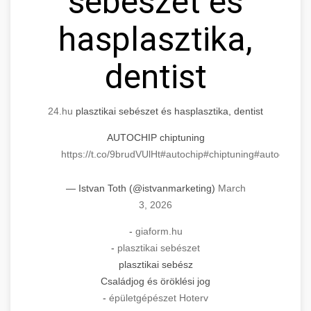
sebészet és
hasplasztika,
dentist
24.hu
plasztikai sebészet és hasplasztika, dentist
AUTOCHIP chiptuning
https://t.co/9brudVUlHt
#autochip
#chiptuning
#autochip
.hu
— Istvan Toth (@istvanmarketing)
March
3, 2026
-
giaform.hu
-
plasztikai sebészet
plasztikai sebész
Családjog és öröklési jog
-
épületgépészet Hoterv