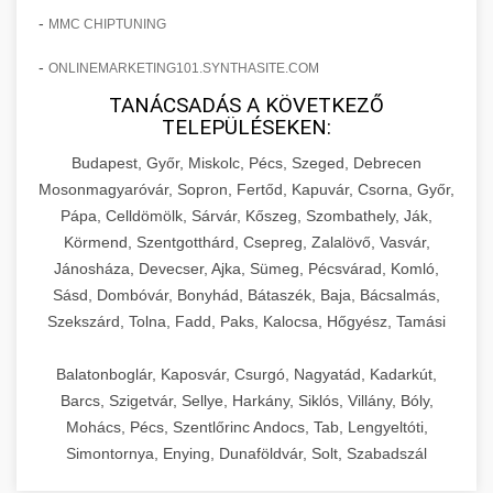
-
MMC CHIPTUNING
-
ONLINEMARKETING101.SYNTHASITE.COM
TANÁCSADÁS A KÖVETKEZŐ
TELEPÜLÉSEKEN:
Budapest, Győr, Miskolc, Pécs, Szeged, Debrecen
Mosonmagyaróvár, Sopron, Fertőd, Kapuvár, Csorna, Győr,
Pápa, Celldömölk, Sárvár, Kőszeg, Szombathely, Ják,
Körmend, Szentgotthárd, Csepreg, Zalalövő, Vasvár,
Jánosháza, Devecser, Ajka, Sümeg, Pécsvárad, Komló,
Sásd, Dombóvár, Bonyhád, Bátaszék, Baja, Bácsalmás,
Szekszárd, Tolna, Fadd, Paks, Kalocsa, Hőgyész, Tamási
Balatonboglár, Kaposvár, Csurgó, Nagyatád, Kadarkút,
Barcs, Szigetvár, Sellye, Harkány, Siklós, Villány, Bóly,
Mohács, Pécs, Szentlőrinc Andocs, Tab, Lengyeltóti,
Simontornya, Enying, Dunaföldvár, Solt, Szabadszál