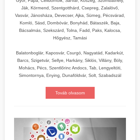
Győr, Pápa, Celldömölk, Sárvár, Kőszeg, Szombathely,
Ják, Körmend, Szentgotthárd, Csepreg, Zalalövő,
Vasvár, Jánosháza, Devecser, Ajka, Sümeg, Pécsvárad,
Komló, Sásd, Dombóvár, Bonyhád, Bátaszék, Baja,
Bácsalmás, Szekszárd, Tolna, Fadd, Paks, Kalocsa,
Hőgyész, Tamási
Balatonboglár, Kaposvár, Csurgó, Nagyatád, Kadarkút,
Barcs, Szigetvár, Sellye, Harkány, Siklós, Villány, Bóly,
Mohács, Pécs, Szentlőrinc Andocs, Tab, Lengyeltóti,
Simontornya, Enying, Dunaföldvár, Solt, Szabadszál
Továb olvasom