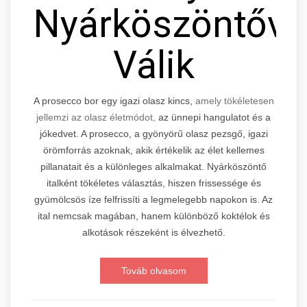
Nyárköszöntővé
Válik
A prosecco bor egy igazi olasz kincs,
amely tökéletesen
jellemzi az olasz életmódot,
az ünnepi hangulatot és a
jókedvet. A prosecco, a gyönyörű olasz pezsgő, igazi
örömforrás azoknak, akik értékelik az élet kellemes
pillanatait és a különleges alkalmakat. Nyárköszöntő
italként tökéletes választás, hiszen frissessége és
gyümölcsös íze felfrissíti a legmelegebb napokon is. Az
ital nemcsak magában, hanem különböző koktélok és
alkotások részeként is élvezhető.
Továb olvasom