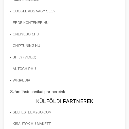
-
GOOGLE ADS VAGY SEO?
-
ERDEIKONTENER.HU
-
ONLINEBOR.HU
-
CHIPTUNING.HU
-
BIT.LY (VIDEO)
-
AUTOCHIP.HU
-
WIKIPEDIA
Számítástechnikai partnereink
KÜLFÖLDI PARTNEREK
-
SELFESTEEM2GO.COM
-
KISAUTOK.HU MAKETT