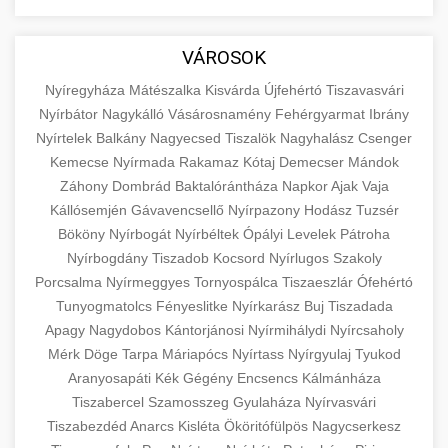
aimarketingugynokseg.hu
Educational resource explaining the
fundamental concepts of goods and services in
quality backlink service
+
💶 6. eus pénzek
VÁROSOK
economics and business. Learn about product
types and service categories.
Nyíregyháza
Mátészalka
Kisvárda
Újfehértó
Tiszavasvári
+
🚀 8. seo ügynökség
Nyírbátor
Nagykálló
Vásárosnamény
Fehérgyarmat
Ibrány
en.wikipedia.org
economic concepts
Nyírtelek
Balkány
Nagyecsed
Tiszalök
Nagyhalász
Csenger
Expert search engine optimization services to
Kemecse
Nyírmada
Rakamaz
Kótaj
Demecser
Mándok
improve your website's visibility and organic
+
Záhony
Dombrád
Baktalórántháza
Napkor
Ajak
Vaja
💎 9. mellplasztika
traffic. Technical SEO, content optimization,
Kállósemjén
Gávavencsellő
Nyírpazony
Hodász
Tuzsér
and more.
Professional breast augmentation services
Bököny
Nyírbogát
Nyírbéltek
Ópályi
Levelek
Pátroha
Nyírbogdány
with experienced surgeons. Learn about
Tiszadob
Kocsord
Nyírlugos
Szakoly
+
✨ 10. hasplasztika
onlinemarketing101.biz
Porcsalma
Nyírmeggyes
Tornyospálca
Tiszaeszlár
Ófehértó
procedures, recovery, and consultation options
Tunyogmatolcs
Fényeslitke
Nyírkarász
Buj
Tiszadada
for cosmetic enhancement.
Expert tummy tuck procedures to achieve a
search optimization experts
Apagy
Nagydobos
Kántorjánosi
Nyírmihálydi
Nyírcsaholy
flatter, more toned abdomen. Consultation
+
👁️ szemhejplasztika
Mérk
Döge
Tarpa
Máriapócs
Nyírtass
Nyírgyulaj
Tyukod
szeptest.com
cosmetic breast surgery
with certified plastic surgeons and
Aranyosapáti
Kék
Gégény
Encsencs
Kálmánháza
comprehensive aftercare.
Professional blepharoplasty procedures to
Tiszabercel
Szamosszeg
Gyulaháza
Nyírvasvári
refresh your appearance. Upper and lower
Tiszabezdéd
Anarcs
Kisléta
Ököritófülpös
Nagycserkesz
📈 Paciensek Számának
+
szeptest.com