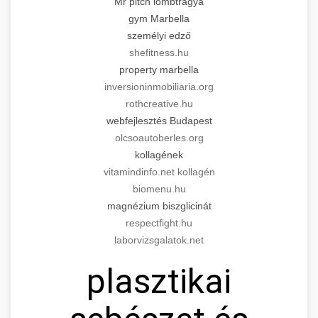
Mr pitch lombtrágya
gym Marbella
személyi edző
shefitness.hu
property marbella
inversioninmobiliaria.org
rothcreative.hu
webfejlesztés Budapest
olcsoautoberles.org
kollagének
vitamindinfo.net kollagén
biomenu.hu
magnézium biszglicinát
respectfight.hu
laborvizsgalatok.net
plasztikai