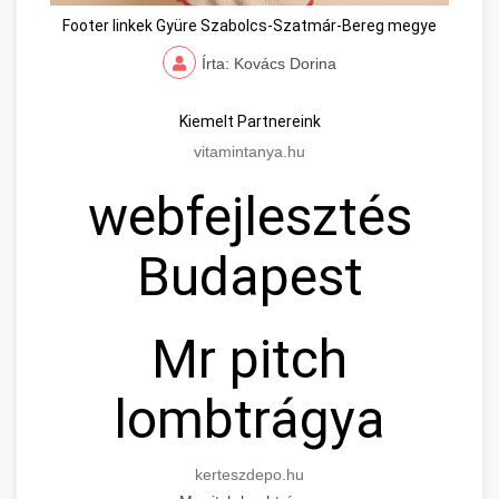
Footer linkek Gyüre Szabolcs-Szatmár-Bereg megye
Írta: Kovács Dorina
Kiemelt Partnereink
vitamintanya.hu
webfejlesztés
Budapest
Mr pitch
lombtrágya
kerteszdepo.hu