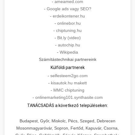
-
ameamed.com
-
Google ads vagy SEO?
-
erdeikontener.hu
-
onlinebor.hu
-
chiptuning.hu
-
Bit.ly (video)
-
autochip.hu
-
Wikipedia
Számítástechnikai partnereink
Külföldi partnerek
-
selfesteem2go.com
-
kisautok.hu makett
-
MMC chiptuning
-
onlinemarketing101.synthasite.com
TANÁCSADÁS a következő településeken:
Budapest, Győr, Miskolc, Pécs, Szeged, Debrecen
Mosonmagyaróvár, Sopron, Fertőd, Kapuvár, Csorna,