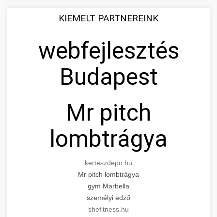
munkavedelemestuzvedelem.org
volume increase through targeted marketing
+
💡 Marketing Hogyan Értünk El
and operational improvements in cosmetic
KIEMELT PARTNEREINK
practice scaling guide
surgery practice.
Step-by-step marketing blueprint that
webfejlesztés
delivered 150% growth. Learn the tactics,
+
📋 Egy Klinika Növekedése
brikettgyartas.com
channels, and strategies that drive real results.
Budapest
Complete documentation of a clinic's
patient volume increase
szonyegtisztito.net
transformation journey, showcasing the path
+
🎪 Érdeklődés Fokozása
from struggling practice to thriving business
marketing strategy blueprint
Mr pitch
with 150% growth.
Techniques and methods for dramatically
increasing patient interest and engagement. A
🎮 AI Google ads és Meta
lombtrágya
+
szonyegtakaritas.org
150% boost case study with actionable
kampány kezelés
insights.
clinic transformation story
Advanced AI-powered Google Ads and Meta
kerteszdepo.hu
weboldal-keszites.co
advertising campaign management. Optimize
Mr pitch lombtrágya
+
🍞 dagasztógép
your ad spend with machine learning and
gym Marbella
engagement amplification methods
személyi edző
automation.
Professional industrial dough mixers and
shefitness.hu
kneading machines for bakeries and