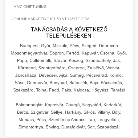
-
MMC CHIPTUNING
-
ONLINEMARKETING101.SYNTHASITE.COM
TANÁCSADÁS A KÖVETKEZŐ
TELEPÜLÉSEKEN:
Budapest, Győr, Miskolc, Pécs, Szeged, Debrecen
Mosonmagyaróvár, Sopron, Fertőd, Kapuvár, Csorna, Győr,
Pápa, Celldömölk, Sárvár, Kőszeg, Szombathely, Ják,
Körmend, Szentgotthárd, Csepreg, Zalalövő, Vasvár,
Jánosháza, Devecser, Ajka, Sümeg, Pécsvárad, Komló,
Sásd, Dombóvár, Bonyhád, Bátaszék, Baja, Bácsalmás,
Szekszárd, Tolna, Fadd, Paks, Kalocsa, Hőgyész, Tamási
Balatonboglár, Kaposvár, Csurgó, Nagyatád, Kadarkút,
Barcs, Szigetvár, Sellye, Harkány, Siklós, Villány, Bóly,
Mohács, Pécs, Szentlőrinc Andocs, Tab, Lengyeltóti,
Simontornya, Enying, Dunaföldvár, Solt, Szabadszál