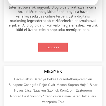
⚡ 1. legjobb elektromos roller
+
Internet búvárok vagyunk. Blog oldalunkat azzal a céllal
szervíz
hoztuk létre, hogy láthatóbbá tegyük a hazai
vállalkozásokat
az online térben
. Ezt
a digitális
Professional electric scooter repair and
marketing
legmodernebb eszközeinek a használatával
maintenance services. Expert technicians
érjük el. A
Blog oldalunkon
való megjelenéshez, kérünk
📊 2. online marketing
+
küld el üzenetedet a Kapcsolat menüpontban.
provide quality service for all major brands and
ügynökség
models.
Comprehensive online marketing services
Kapcsolat
Visit Service Center
scooter repair shop
including SEO, social media management, and
+
🛴 3. legjobb elektromos roller
digital advertising. Drive growth with data-
driven strategies.
Find the best electric scooters on the market.
Compare top models, features, and prices to
+
MEGYÉK
🔗 4. prémium linképítés
aimarketingugynokseg.hu
make an informed purchase decision.
Bács-Kiskun
Baranya
Békés
Borsod-Abaúj-Zemplén
High-quality backlink acquisition services to
digital agency services
Budapest
Csongrád
Fejér
Győr-Moson-Sopron
Hajdú-Bihar
View Top Models
e-scooter reviews
boost your website's authority and search
Heves
Jász-Nagykun-Szolnok
Komárom-Esztergom
📦 5. termékek és
+
engine rankings. White-hat techniques only.
Nógrád
Pest
Somogy
szolgáltatások
Szabolcs-Szatmár-Bereg
Tolna
Vas
Veszprém
Zala