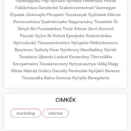
eyelid surgery with experienced cosmetic
Tiszanagyfalu
Pap
Nyírtura
Nyírkáta
Petneháza
Piricse
Növelése
Fábiánháza
Geszteréd
surgeons.
Szabolcsveresmart
Vasmegyer
abdomen contouring surgery
Érpatak
Jánkmajtis
Pócspetri
Tiszakanyár
Győrtelek
Kékcse
Case study showcasing 150% increase in
Ramocsaháza
Szatmárcseke
Nagyvarsány
Tiszatelek
Őr
szeptest.com
eyelid cosmetic procedure
patient consultations through strategic
🏥 Klinika Sikere
+
Sényő
Biri
Pusztadobos
Timár
Kölcse
Jármi
Komoró
marketing. Learn proven methods for clinic
Esettanulmány
Paszab
Gyüre
Ilk
Rohod
Eperjeske
Szabolcsbáka
growth.
Nyírcsászári
Tiszaszentmárton
Nyírgelse
Rétközberencs
Detailed analysis of successful clinic strategies
Beszterec
Székely
Kisar
Nyíribrony
Mezőladány
Nyírtét
gildedeu.org
clinic patient growth
resulting in significant patient acquisition
+
Tiszabecs
Újkenéz
Laskod
Kisvarsány
Tiborszállás
🤖 AI Marketing Bejelentkezés
improvements and practice expansion.
Szorgalmatos
Tiszakerecseny
Nyírparasznya
Vállaj
Magy
Discover how AI-driven marketing strategies
Milota
Nábrád
Gulács
Gacsály
Penészlek
Nyírjákó
Berkesz
checkmydentist.com
Tiszaszalka
increased patient registrations by 150%.
Balsa
Gemzse
Nyírpilis
Beregdaróc
+
🎯 Praxis Felfuttatása
Modern technology meets medical practice
medical practice success
growth.
Comprehensive guide to scaling your medical
CIMKÉK
practice. Proven strategies for patient
📊 150%-os Páciens
+
life3.net
AI marketing results
acquisition, retention, and practice
Növekedés
marketing
internet
development.
Real-world results showing dramatic patient