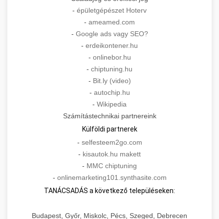
-
épületgépészet Hoterv
-
ameamed.com
-
Google ads vagy SEO?
-
erdeikontener.hu
-
onlinebor.hu
-
chiptuning.hu
-
Bit.ly (video)
-
autochip.hu
-
Wikipedia
Számítástechnikai partnereink
Külföldi partnerek
-
selfesteem2go.com
-
kisautok.hu makett
-
MMC chiptuning
-
onlinemarketing101.synthasite.com
TANÁCSADÁS a következő településeken:
Budapest, Győr, Miskolc, Pécs, Szeged, Debrecen