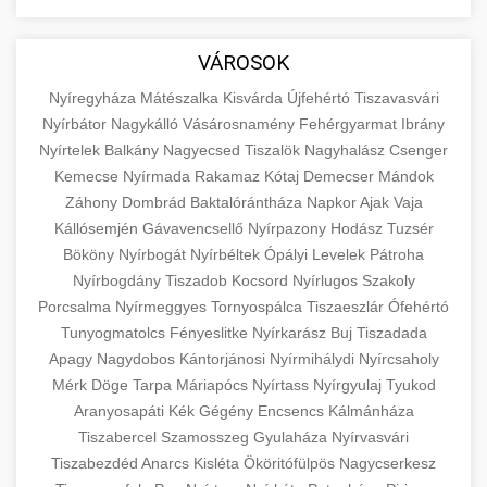
aimarketingugynokseg.hu
Educational resource explaining the
fundamental concepts of goods and services in
quality backlink service
+
💶 6. eus pénzek
VÁROSOK
economics and business. Learn about product
types and service categories.
Nyíregyháza
Mátészalka
Kisvárda
Újfehértó
Tiszavasvári
+
🚀 8. seo ügynökség
Nyírbátor
Nagykálló
Vásárosnamény
Fehérgyarmat
Ibrány
en.wikipedia.org
economic concepts
Nyírtelek
Balkány
Nagyecsed
Tiszalök
Nagyhalász
Csenger
Expert search engine optimization services to
Kemecse
Nyírmada
Rakamaz
Kótaj
Demecser
Mándok
improve your website's visibility and organic
+
Záhony
Dombrád
Baktalórántháza
Napkor
Ajak
Vaja
💎 9. mellplasztika
traffic. Technical SEO, content optimization,
Kállósemjén
Gávavencsellő
Nyírpazony
Hodász
Tuzsér
and more.
Professional breast augmentation services
Bököny
Nyírbogát
Nyírbéltek
Ópályi
Levelek
Pátroha
Nyírbogdány
with experienced surgeons. Learn about
Tiszadob
Kocsord
Nyírlugos
Szakoly
+
✨ 10. hasplasztika
onlinemarketing101.biz
Porcsalma
Nyírmeggyes
Tornyospálca
Tiszaeszlár
Ófehértó
procedures, recovery, and consultation options
Tunyogmatolcs
Fényeslitke
Nyírkarász
Buj
Tiszadada
for cosmetic enhancement.
Expert tummy tuck procedures to achieve a
search optimization experts
Apagy
Nagydobos
Kántorjánosi
Nyírmihálydi
Nyírcsaholy
flatter, more toned abdomen. Consultation
+
👁️ szemhejplasztika
Mérk
Döge
Tarpa
Máriapócs
Nyírtass
Nyírgyulaj
Tyukod
szeptest.com
cosmetic breast surgery
with certified plastic surgeons and
Aranyosapáti
Kék
Gégény
Encsencs
Kálmánháza
comprehensive aftercare.
Professional blepharoplasty procedures to
Tiszabercel
Szamosszeg
Gyulaháza
Nyírvasvári
refresh your appearance. Upper and lower
Tiszabezdéd
Anarcs
Kisléta
Ököritófülpös
Nagycserkesz
📈 Paciensek Számának
+
szeptest.com