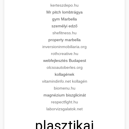
kerteszdepo.hu
Mr pitch lombtrágya
gym Marbella
személyi edző
shefitness.hu
property marbella
inversioninmobiliaria.org
rothcreative.hu
webfejlesztés Budapest
olcsoautoberles.org
kollagének
vitamindinfo.net kollagén
biomenu.hu
magnézium biszglicinát
respectfight.hu
laborvizsgalatok.net
plasztikai