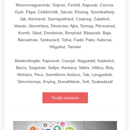
Mosonmagyaróvár, Sopron, Fertőd, Kapuvár, Csorna,
Győr, Pápa, Celldömölk, Sárvár, Kőszeg, Szombathely,
Ják, Körmend, Szentgotthárd, Csepreg, Zalalövő,
Vasvár, Jánosháza, Devecser, Ajka, Sümeg, Pécsvárad,
Komló, Sásd, Dombóvár, Bonyhád, Bátaszék, Baja,
Bácsalmás, Szekszárd, Tolna, Fadd, Paks, Kalocsa,
Hőgyész, Tamási
Balatonboglár, Kaposvár, Csurgó, Nagyatád, Kadarkút,
Barcs, Szigetvár, Sellye, Harkány, Siklós, Villány, Bóly,
Mohács, Pécs, Szentlőrinc Andocs, Tab, Lengyeltóti,
Simontornya, Enying, Dunaföldvár, Solt, Szabadszál
Továb olvasom