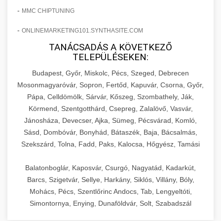
-
MMC CHIPTUNING
-
ONLINEMARKETING101.SYNTHASITE.COM
TANÁCSADÁS A KÖVETKEZŐ
TELEPÜLÉSEKEN:
Budapest, Győr, Miskolc, Pécs, Szeged, Debrecen
Mosonmagyaróvár, Sopron, Fertőd, Kapuvár, Csorna, Győr,
Pápa, Celldömölk, Sárvár, Kőszeg, Szombathely, Ják,
Körmend, Szentgotthárd, Csepreg, Zalalövő, Vasvár,
Jánosháza, Devecser, Ajka, Sümeg, Pécsvárad, Komló,
Sásd, Dombóvár, Bonyhád, Bátaszék, Baja, Bácsalmás,
Szekszárd, Tolna, Fadd, Paks, Kalocsa, Hőgyész, Tamási
Balatonboglár, Kaposvár, Csurgó, Nagyatád, Kadarkút,
Barcs, Szigetvár, Sellye, Harkány, Siklós, Villány, Bóly,
Mohács, Pécs, Szentlőrinc Andocs, Tab, Lengyeltóti,
Simontornya, Enying, Dunaföldvár, Solt, Szabadszál