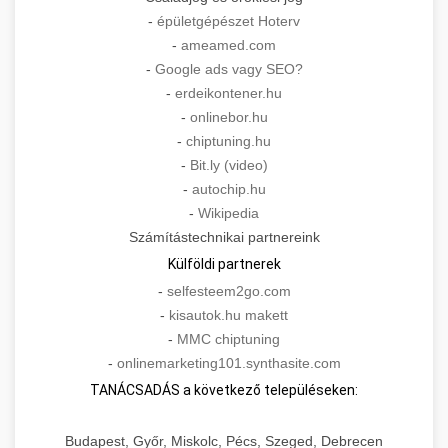
-
épületgépészet Hoterv
-
ameamed.com
-
Google ads vagy SEO?
-
erdeikontener.hu
-
onlinebor.hu
-
chiptuning.hu
-
Bit.ly (video)
-
autochip.hu
-
Wikipedia
Számítástechnikai partnereink
Külföldi partnerek
-
selfesteem2go.com
-
kisautok.hu makett
-
MMC chiptuning
-
onlinemarketing101.synthasite.com
TANÁCSADÁS a következő településeken:
Budapest, Győr, Miskolc, Pécs, Szeged, Debrecen