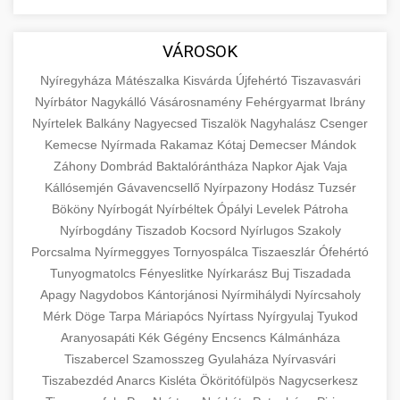
aimarketingugynokseg.hu
Educational resource explaining the
fundamental concepts of goods and services in
quality backlink service
+
💶 6. eus pénzek
VÁROSOK
economics and business. Learn about product
types and service categories.
Nyíregyháza
Mátészalka
Kisvárda
Újfehértó
Tiszavasvári
+
🚀 8. seo ügynökség
Nyírbátor
Nagykálló
Vásárosnamény
Fehérgyarmat
Ibrány
en.wikipedia.org
economic concepts
Nyírtelek
Balkány
Nagyecsed
Tiszalök
Nagyhalász
Csenger
Expert search engine optimization services to
Kemecse
Nyírmada
Rakamaz
Kótaj
Demecser
Mándok
improve your website's visibility and organic
+
Záhony
Dombrád
Baktalórántháza
Napkor
Ajak
Vaja
💎 9. mellplasztika
traffic. Technical SEO, content optimization,
Kállósemjén
Gávavencsellő
Nyírpazony
Hodász
Tuzsér
and more.
Professional breast augmentation services
Bököny
Nyírbogát
Nyírbéltek
Ópályi
Levelek
Pátroha
Nyírbogdány
with experienced surgeons. Learn about
Tiszadob
Kocsord
Nyírlugos
Szakoly
+
✨ 10. hasplasztika
onlinemarketing101.biz
Porcsalma
Nyírmeggyes
Tornyospálca
Tiszaeszlár
Ófehértó
procedures, recovery, and consultation options
Tunyogmatolcs
Fényeslitke
Nyírkarász
Buj
Tiszadada
for cosmetic enhancement.
Expert tummy tuck procedures to achieve a
search optimization experts
Apagy
Nagydobos
Kántorjánosi
Nyírmihálydi
Nyírcsaholy
flatter, more toned abdomen. Consultation
+
👁️ szemhejplasztika
Mérk
Döge
Tarpa
Máriapócs
Nyírtass
Nyírgyulaj
Tyukod
szeptest.com
cosmetic breast surgery
with certified plastic surgeons and
Aranyosapáti
Kék
Gégény
Encsencs
Kálmánháza
comprehensive aftercare.
Professional blepharoplasty procedures to
Tiszabercel
Szamosszeg
Gyulaháza
Nyírvasvári
refresh your appearance. Upper and lower
Tiszabezdéd
Anarcs
Kisléta
Ököritófülpös
Nagycserkesz
📈 Paciensek Számának
+
szeptest.com