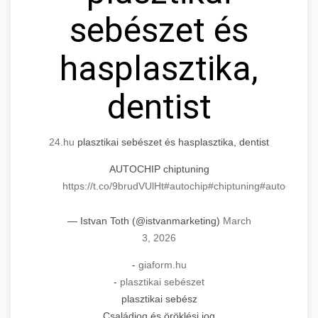
sebészet és
hasplasztika,
dentist
24.hu
plasztikai sebészet és hasplasztika, dentist
AUTOCHIP chiptuning
https://t.co/9brudVUlHt
#autochip
#chiptuning
#autochip
.hu
— Istvan Toth (@istvanmarketing)
March
3, 2026
-
giaform.hu
-
plasztikai sebészet
plasztikai sebész
Családjog és öröklési jog