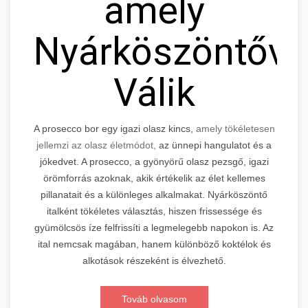
amely
Nyárköszöntővé
Válik
A prosecco bor egy igazi olasz kincs,
amely tökéletesen
jellemzi az olasz életmódot,
az ünnepi hangulatot és a
jókedvet. A prosecco, a gyönyörű olasz pezsgő, igazi
örömforrás azoknak, akik értékelik az élet kellemes
pillanatait és a különleges alkalmakat. Nyárköszöntő
italként tökéletes választás, hiszen frissessége és
gyümölcsös íze felfrissíti a legmelegebb napokon is. Az
ital nemcsak magában, hanem különböző koktélok és
alkotások részeként is élvezhető.
Továb olvasom