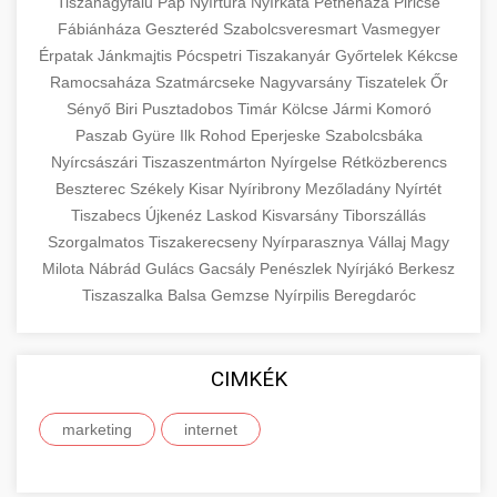
eyelid surgery with experienced cosmetic
Tiszanagyfalu
Pap
Nyírtura
Nyírkáta
Petneháza
Piricse
Növelése
Fábiánháza
Geszteréd
surgeons.
Szabolcsveresmart
Vasmegyer
abdomen contouring surgery
Érpatak
Jánkmajtis
Pócspetri
Tiszakanyár
Győrtelek
Kékcse
Case study showcasing 150% increase in
Ramocsaháza
Szatmárcseke
Nagyvarsány
Tiszatelek
Őr
szeptest.com
eyelid cosmetic procedure
patient consultations through strategic
🏥 Klinika Sikere
+
Sényő
Biri
Pusztadobos
Timár
Kölcse
Jármi
Komoró
marketing. Learn proven methods for clinic
Esettanulmány
Paszab
Gyüre
Ilk
Rohod
Eperjeske
Szabolcsbáka
growth.
Nyírcsászári
Tiszaszentmárton
Nyírgelse
Rétközberencs
Detailed analysis of successful clinic strategies
Beszterec
Székely
Kisar
Nyíribrony
Mezőladány
Nyírtét
gildedeu.org
clinic patient growth
resulting in significant patient acquisition
+
Tiszabecs
Újkenéz
Laskod
Kisvarsány
Tiborszállás
🤖 AI Marketing Bejelentkezés
improvements and practice expansion.
Szorgalmatos
Tiszakerecseny
Nyírparasznya
Vállaj
Magy
Discover how AI-driven marketing strategies
Milota
Nábrád
Gulács
Gacsály
Penészlek
Nyírjákó
Berkesz
checkmydentist.com
Tiszaszalka
increased patient registrations by 150%.
Balsa
Gemzse
Nyírpilis
Beregdaróc
+
🎯 Praxis Felfuttatása
Modern technology meets medical practice
medical practice success
growth.
Comprehensive guide to scaling your medical
CIMKÉK
practice. Proven strategies for patient
📊 150%-os Páciens
+
life3.net
AI marketing results
acquisition, retention, and practice
Növekedés
marketing
internet
development.
Real-world results showing dramatic patient