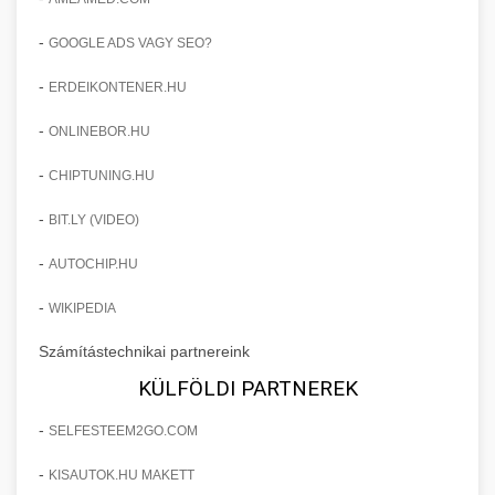
-
GOOGLE ADS VAGY SEO?
-
ERDEIKONTENER.HU
-
ONLINEBOR.HU
-
CHIPTUNING.HU
-
BIT.LY (VIDEO)
-
AUTOCHIP.HU
-
WIKIPEDIA
Számítástechnikai partnereink
KÜLFÖLDI PARTNEREK
-
SELFESTEEM2GO.COM
-
KISAUTOK.HU MAKETT