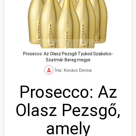
Prosecco: Az Olasz Pezsgő Tyukod Szabolcs-
Szatmár-Bereg megye
Írta: Kovács Dorina
Prosecco: Az
Olasz Pezsgő,
amely