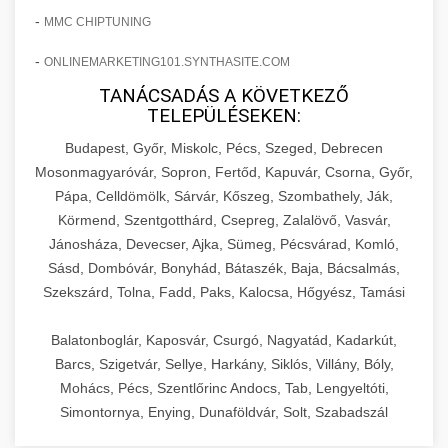
-
MMC CHIPTUNING
-
ONLINEMARKETING101.SYNTHASITE.COM
TANÁCSADÁS A KÖVETKEZŐ
TELEPÜLÉSEKEN:
Budapest, Győr, Miskolc, Pécs, Szeged, Debrecen
Mosonmagyaróvár, Sopron, Fertőd, Kapuvár, Csorna, Győr,
Pápa, Celldömölk, Sárvár, Kőszeg, Szombathely, Ják,
Körmend, Szentgotthárd, Csepreg, Zalalövő, Vasvár,
Jánosháza, Devecser, Ajka, Sümeg, Pécsvárad, Komló,
Sásd, Dombóvár, Bonyhád, Bátaszék, Baja, Bácsalmás,
Szekszárd, Tolna, Fadd, Paks, Kalocsa, Hőgyész, Tamási
Balatonboglár, Kaposvár, Csurgó, Nagyatád, Kadarkút,
Barcs, Szigetvár, Sellye, Harkány, Siklós, Villány, Bóly,
Mohács, Pécs, Szentlőrinc Andocs, Tab, Lengyeltóti,
Simontornya, Enying, Dunaföldvár, Solt, Szabadszál