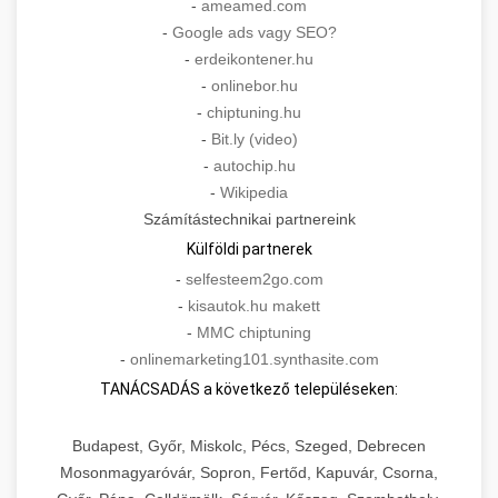
-
ameamed.com
-
Google ads vagy SEO?
-
erdeikontener.hu
-
onlinebor.hu
-
chiptuning.hu
-
Bit.ly (video)
-
autochip.hu
-
Wikipedia
Számítástechnikai partnereink
Külföldi partnerek
-
selfesteem2go.com
-
kisautok.hu makett
-
MMC chiptuning
-
onlinemarketing101.synthasite.com
TANÁCSADÁS a következő településeken:
Budapest, Győr, Miskolc, Pécs, Szeged, Debrecen
Mosonmagyaróvár, Sopron, Fertőd, Kapuvár, Csorna,