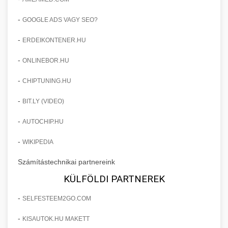
-
GOOGLE ADS VAGY SEO?
-
ERDEIKONTENER.HU
-
ONLINEBOR.HU
-
CHIPTUNING.HU
-
BIT.LY (VIDEO)
-
AUTOCHIP.HU
-
WIKIPEDIA
Számítástechnikai partnereink
KÜLFÖLDI PARTNEREK
-
SELFESTEEM2GO.COM
-
KISAUTOK.HU MAKETT