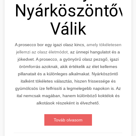
Nyárköszöntővé
Válik
A prosecco bor egy igazi olasz kincs,
amely tökéletesen
jellemzi az olasz életmódot,
az ünnepi hangulatot és a
jókedvet. A prosecco, a gyönyörű olasz pezsgő, igazi
örömforrás azoknak, akik értékelik az élet kellemes
pillanatait és a különleges alkalmakat. Nyárköszöntő
italként tökéletes választás, hiszen frissessége és
gyümölcsös íze felfrissíti a legmelegebb napokon is. Az
ital nemcsak magában, hanem különböző koktélok és
alkotások részeként is élvezhető.
Továb olvasom