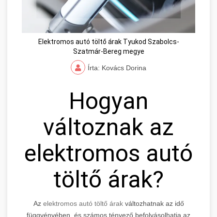
Elektromos autó töltő árak Tyukod Szabolcs-
Szatmár-Bereg megye
Írta: Kovács Dorina
Hogyan
változnak az
elektromos autó
töltő árak?
Az
elektromos autó töltő árak
változhatnak az idő
függvényében, és számos tényező befolyásolhatja az