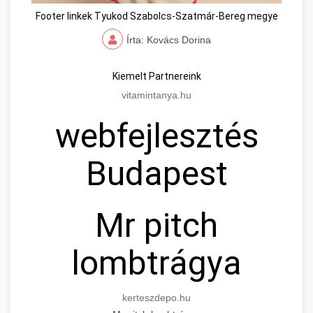
Footer linkek Tyukod Szabolcs-Szatmár-Bereg megye
Írta: Kovács Dorina
Kiemelt Partnereink
vitamintanya.hu
webfejlesztés
Budapest
Mr pitch
lombtrágya
kerteszdepo.hu