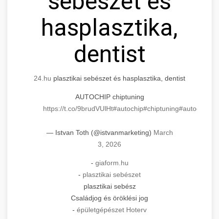
sebészet és
hasplasztika,
dentist
24.hu
plasztikai sebészet és hasplasztika, dentist
AUTOCHIP chiptuning
https://t.co/9brudVUlHt
#autochip
#chiptuning
#autochip
.hu
— Istvan Toth (@istvanmarketing)
March
3, 2026
-
giaform.hu
-
plasztikai sebészet
plasztikai sebész
Családjog és öröklési jog
-
épületgépészet Hoterv