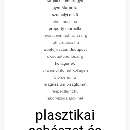
Mr pitch lombtrágya
gym Marbella
személyi edző
shefitness.hu
property marbella
inversioninmobiliaria.org
rothcreative.hu
webfejlesztés Budapest
olcsoautoberles.org
kollagének
vitamindinfo.net kollagén
biomenu.hu
magnézium biszglicinát
respectfight.hu
laborvizsgalatok.net
plasztikai