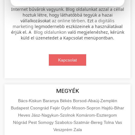
⚡ 1. legjobb elektromos roller
+
Internet búvárok vagyunk. Blog oldalunkat azzal a céllal
szervíz
hoztuk létre, hogy láthatóbbá tegyük a hazai
vállalkozásokat
az online térben
. Ezt
a digitális
Professional electric scooter repair and
marketing
legmodernebb eszközeinek a használatával
maintenance services. Expert technicians
érjük el. A
Blog oldalunkon
való megjelenéshez, kérünk
📊 2. online marketing
+
küld el üzenetedet a Kapcsolat menüpontban.
provide quality service for all major brands and
ügynökség
models.
Comprehensive online marketing services
Kapcsolat
Visit Service Center
scooter repair shop
including SEO, social media management, and
+
🛴 3. legjobb elektromos roller
digital advertising. Drive growth with data-
driven strategies.
Find the best electric scooters on the market.
Compare top models, features, and prices to
+
MEGYÉK
🔗 4. prémium linképítés
aimarketingugynokseg.hu
make an informed purchase decision.
Bács-Kiskun
Baranya
Békés
Borsod-Abaúj-Zemplén
High-quality backlink acquisition services to
digital agency services
Budapest
Csongrád
Fejér
Győr-Moson-Sopron
Hajdú-Bihar
View Top Models
e-scooter reviews
boost your website's authority and search
Heves
Jász-Nagykun-Szolnok
Komárom-Esztergom
📦 5. termékek és
+
engine rankings. White-hat techniques only.
Nógrád
Pest
Somogy
szolgáltatások
Szabolcs-Szatmár-Bereg
Tolna
Vas
Veszprém
Zala