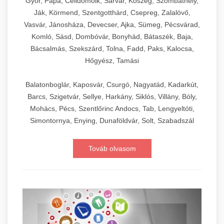
Győr, Pápa, Celldömölk, Sárvár, Kőszeg, Szombathely,
Ják, Körmend, Szentgotthárd, Csepreg, Zalalövő,
Vasvár, Jánosháza, Devecser, Ajka, Sümeg, Pécsvárad,
Komló, Sásd, Dombóvár, Bonyhád, Bátaszék, Baja,
Bácsalmás, Szekszárd, Tolna, Fadd, Paks, Kalocsa,
Hőgyész, Tamási
Balatonboglár, Kaposvár, Csurgó, Nagyatád, Kadarkút,
Barcs, Szigetvár, Sellye, Harkány, Siklós, Villány, Bóly,
Mohács, Pécs, Szentlőrinc Andocs, Tab, Lengyeltóti,
Simontornya, Enying, Dunaföldvár, Solt, Szabadszál
Továb olvasom