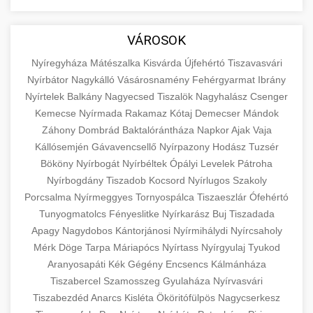
aimarketingugynokseg.hu
Educational resource explaining the
fundamental concepts of goods and services in
quality backlink service
+
💶 6. eus pénzek
VÁROSOK
economics and business. Learn about product
types and service categories.
Nyíregyháza
Mátészalka
Kisvárda
Újfehértó
Tiszavasvári
+
🚀 8. seo ügynökség
Nyírbátor
Nagykálló
Vásárosnamény
Fehérgyarmat
Ibrány
en.wikipedia.org
economic concepts
Nyírtelek
Balkány
Nagyecsed
Tiszalök
Nagyhalász
Csenger
Expert search engine optimization services to
Kemecse
Nyírmada
Rakamaz
Kótaj
Demecser
Mándok
improve your website's visibility and organic
+
Záhony
Dombrád
Baktalórántháza
Napkor
Ajak
Vaja
💎 9. mellplasztika
traffic. Technical SEO, content optimization,
Kállósemjén
Gávavencsellő
Nyírpazony
Hodász
Tuzsér
and more.
Professional breast augmentation services
Bököny
Nyírbogát
Nyírbéltek
Ópályi
Levelek
Pátroha
Nyírbogdány
with experienced surgeons. Learn about
Tiszadob
Kocsord
Nyírlugos
Szakoly
+
✨ 10. hasplasztika
onlinemarketing101.biz
Porcsalma
Nyírmeggyes
Tornyospálca
Tiszaeszlár
Ófehértó
procedures, recovery, and consultation options
Tunyogmatolcs
Fényeslitke
Nyírkarász
Buj
Tiszadada
for cosmetic enhancement.
Expert tummy tuck procedures to achieve a
search optimization experts
Apagy
Nagydobos
Kántorjánosi
Nyírmihálydi
Nyírcsaholy
flatter, more toned abdomen. Consultation
+
👁️ szemhejplasztika
Mérk
Döge
Tarpa
Máriapócs
Nyírtass
Nyírgyulaj
Tyukod
szeptest.com
cosmetic breast surgery
with certified plastic surgeons and
Aranyosapáti
Kék
Gégény
Encsencs
Kálmánháza
comprehensive aftercare.
Professional blepharoplasty procedures to
Tiszabercel
Szamosszeg
Gyulaháza
Nyírvasvári
refresh your appearance. Upper and lower
Tiszabezdéd
Anarcs
Kisléta
Ököritófülpös
Nagycserkesz
📈 Paciensek Számának
+
szeptest.com