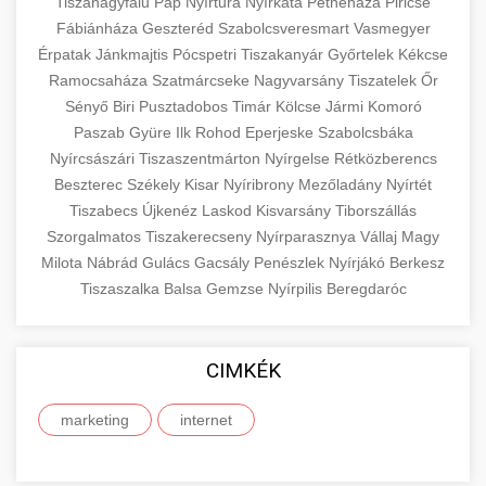
eyelid surgery with experienced cosmetic
Tiszanagyfalu
Pap
Nyírtura
Nyírkáta
Petneháza
Piricse
Növelése
Fábiánháza
Geszteréd
surgeons.
Szabolcsveresmart
Vasmegyer
abdomen contouring surgery
Érpatak
Jánkmajtis
Pócspetri
Tiszakanyár
Győrtelek
Kékcse
Case study showcasing 150% increase in
Ramocsaháza
Szatmárcseke
Nagyvarsány
Tiszatelek
Őr
szeptest.com
eyelid cosmetic procedure
patient consultations through strategic
🏥 Klinika Sikere
+
Sényő
Biri
Pusztadobos
Timár
Kölcse
Jármi
Komoró
marketing. Learn proven methods for clinic
Esettanulmány
Paszab
Gyüre
Ilk
Rohod
Eperjeske
Szabolcsbáka
growth.
Nyírcsászári
Tiszaszentmárton
Nyírgelse
Rétközberencs
Detailed analysis of successful clinic strategies
Beszterec
Székely
Kisar
Nyíribrony
Mezőladány
Nyírtét
gildedeu.org
clinic patient growth
resulting in significant patient acquisition
+
Tiszabecs
Újkenéz
Laskod
Kisvarsány
Tiborszállás
🤖 AI Marketing Bejelentkezés
improvements and practice expansion.
Szorgalmatos
Tiszakerecseny
Nyírparasznya
Vállaj
Magy
Discover how AI-driven marketing strategies
Milota
Nábrád
Gulács
Gacsály
Penészlek
Nyírjákó
Berkesz
checkmydentist.com
Tiszaszalka
increased patient registrations by 150%.
Balsa
Gemzse
Nyírpilis
Beregdaróc
+
🎯 Praxis Felfuttatása
Modern technology meets medical practice
medical practice success
growth.
Comprehensive guide to scaling your medical
CIMKÉK
practice. Proven strategies for patient
📊 150%-os Páciens
+
life3.net
AI marketing results
acquisition, retention, and practice
Növekedés
marketing
internet
development.
Real-world results showing dramatic patient