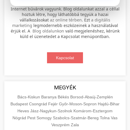
⚡ 1. legjobb elektromos roller
+
Internet búvárok vagyunk. Blog oldalunkat azzal a céllal
szervíz
hoztuk létre, hogy láthatóbbá tegyük a hazai
vállalkozásokat
az online térben
. Ezt
a digitális
Professional electric scooter repair and
marketing
legmodernebb eszközeinek a használatával
maintenance services. Expert technicians
érjük el. A
Blog oldalunkon
való megjelenéshez, kérünk
📊 2. online marketing
+
küld el üzenetedet a Kapcsolat menüpontban.
provide quality service for all major brands and
ügynökség
models.
Comprehensive online marketing services
Kapcsolat
Visit Service Center
scooter repair shop
including SEO, social media management, and
+
🛴 3. legjobb elektromos roller
digital advertising. Drive growth with data-
driven strategies.
Find the best electric scooters on the market.
Compare top models, features, and prices to
+
MEGYÉK
🔗 4. prémium linképítés
aimarketingugynokseg.hu
make an informed purchase decision.
Bács-Kiskun
Baranya
Békés
Borsod-Abaúj-Zemplén
High-quality backlink acquisition services to
digital agency services
Budapest
Csongrád
Fejér
Győr-Moson-Sopron
Hajdú-Bihar
View Top Models
e-scooter reviews
boost your website's authority and search
Heves
Jász-Nagykun-Szolnok
Komárom-Esztergom
📦 5. termékek és
+
engine rankings. White-hat techniques only.
Nógrád
Pest
Somogy
szolgáltatások
Szabolcs-Szatmár-Bereg
Tolna
Vas
Veszprém
Zala