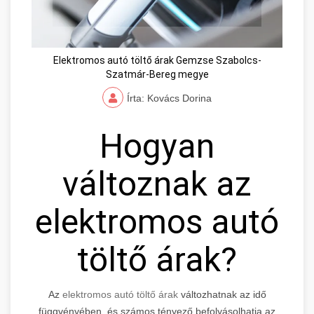
Elektromos autó töltő árak Gemzse Szabolcs-
Szatmár-Bereg megye
Írta: Kovács Dorina
Hogyan
változnak az
elektromos autó
töltő árak?
Az
elektromos autó töltő árak
változhatnak az idő
függvényében, és számos tényező befolyásolhatja az