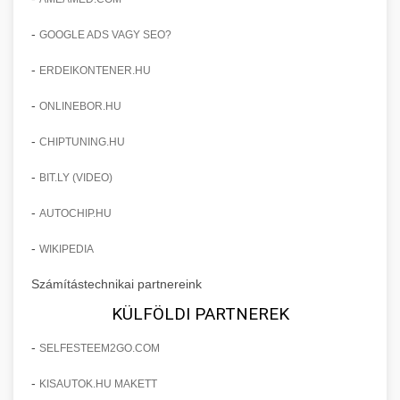
-
GOOGLE ADS VAGY SEO?
-
ERDEIKONTENER.HU
-
ONLINEBOR.HU
-
CHIPTUNING.HU
-
BIT.LY (VIDEO)
-
AUTOCHIP.HU
-
WIKIPEDIA
Számítástechnikai partnereink
KÜLFÖLDI PARTNEREK
-
SELFESTEEM2GO.COM
-
KISAUTOK.HU MAKETT