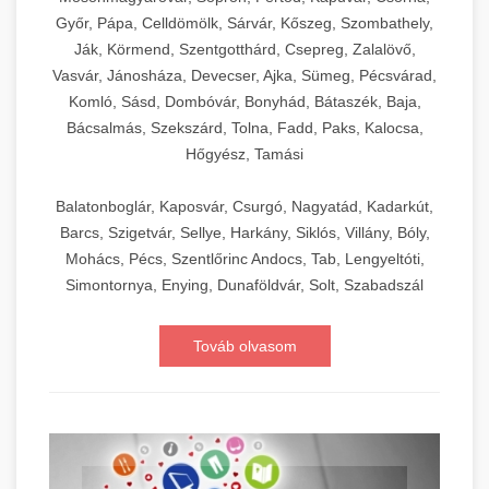
Győr, Pápa, Celldömölk, Sárvár, Kőszeg, Szombathely,
Ják, Körmend, Szentgotthárd, Csepreg, Zalalövő,
Vasvár, Jánosháza, Devecser, Ajka, Sümeg, Pécsvárad,
Komló, Sásd, Dombóvár, Bonyhád, Bátaszék, Baja,
Bácsalmás, Szekszárd, Tolna, Fadd, Paks, Kalocsa,
Hőgyész, Tamási
Balatonboglár, Kaposvár, Csurgó, Nagyatád, Kadarkút,
Barcs, Szigetvár, Sellye, Harkány, Siklós, Villány, Bóly,
Mohács, Pécs, Szentlőrinc Andocs, Tab, Lengyeltóti,
Simontornya, Enying, Dunaföldvár, Solt, Szabadszál
Továb olvasom