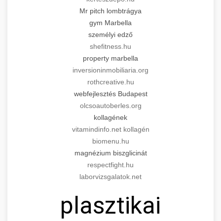
Mr pitch lombtrágya
gym Marbella
személyi edző
shefitness.hu
property marbella
inversioninmobiliaria.org
rothcreative.hu
webfejlesztés Budapest
olcsoautoberles.org
kollagének
vitamindinfo.net kollagén
biomenu.hu
magnézium biszglicinát
respectfight.hu
laborvizsgalatok.net
plasztikai