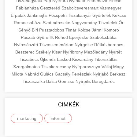
eyelid surgery with experienced cosmetic
Tiszanagyfalu
Pap
Nyírtura
Nyírkáta
Petneháza
Piricse
Növelése
Fábiánháza
Geszteréd
surgeons.
Szabolcsveresmart
Vasmegyer
abdomen contouring surgery
Érpatak
Jánkmajtis
Pócspetri
Tiszakanyár
Győrtelek
Kékcse
Case study showcasing 150% increase in
Ramocsaháza
Szatmárcseke
Nagyvarsány
Tiszatelek
Őr
szeptest.com
eyelid cosmetic procedure
patient consultations through strategic
🏥 Klinika Sikere
+
Sényő
Biri
Pusztadobos
Timár
Kölcse
Jármi
Komoró
marketing. Learn proven methods for clinic
Esettanulmány
Paszab
Gyüre
Ilk
Rohod
Eperjeske
Szabolcsbáka
growth.
Nyírcsászári
Tiszaszentmárton
Nyírgelse
Rétközberencs
Detailed analysis of successful clinic strategies
Beszterec
Székely
Kisar
Nyíribrony
Mezőladány
Nyírtét
gildedeu.org
clinic patient growth
resulting in significant patient acquisition
+
Tiszabecs
Újkenéz
Laskod
Kisvarsány
Tiborszállás
🤖 AI Marketing Bejelentkezés
improvements and practice expansion.
Szorgalmatos
Tiszakerecseny
Nyírparasznya
Vállaj
Magy
Discover how AI-driven marketing strategies
Milota
Nábrád
Gulács
Gacsály
Penészlek
Nyírjákó
Berkesz
checkmydentist.com
Tiszaszalka
increased patient registrations by 150%.
Balsa
Gemzse
Nyírpilis
Beregdaróc
+
🎯 Praxis Felfuttatása
Modern technology meets medical practice
medical practice success
growth.
Comprehensive guide to scaling your medical
CIMKÉK
practice. Proven strategies for patient
📊 150%-os Páciens
+
life3.net
AI marketing results
acquisition, retention, and practice
Növekedés
marketing
internet
development.
Real-world results showing dramatic patient