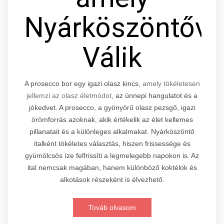
Nyárköszöntővé
Válik
A prosecco bor egy igazi olasz kincs,
amely tökéletesen
jellemzi az olasz életmódot,
az ünnepi hangulatot és a
jókedvet. A prosecco, a gyönyörű olasz pezsgő, igazi
örömforrás azoknak, akik értékelik az élet kellemes
pillanatait és a különleges alkalmakat. Nyárköszöntő
italként tökéletes választás, hiszen frissessége és
gyümölcsös íze felfrissíti a legmelegebb napokon is. Az
ital nemcsak magában, hanem különböző koktélok és
alkotások részeként is élvezhető.
Továb olvasom