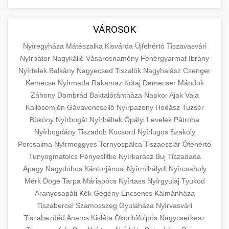
aimarketingugynokseg.hu
Educational resource explaining the
fundamental concepts of goods and services in
quality backlink service
+
💶 6. eus pénzek
VÁROSOK
economics and business. Learn about product
types and service categories.
Nyíregyháza
Mátészalka
Kisvárda
Újfehértó
Tiszavasvári
+
🚀 8. seo ügynökség
Nyírbátor
Nagykálló
Vásárosnamény
Fehérgyarmat
Ibrány
en.wikipedia.org
economic concepts
Nyírtelek
Balkány
Nagyecsed
Tiszalök
Nagyhalász
Csenger
Expert search engine optimization services to
Kemecse
Nyírmada
Rakamaz
Kótaj
Demecser
Mándok
improve your website's visibility and organic
+
Záhony
Dombrád
Baktalórántháza
Napkor
Ajak
Vaja
💎 9. mellplasztika
traffic. Technical SEO, content optimization,
Kállósemjén
Gávavencsellő
Nyírpazony
Hodász
Tuzsér
and more.
Professional breast augmentation services
Bököny
Nyírbogát
Nyírbéltek
Ópályi
Levelek
Pátroha
Nyírbogdány
with experienced surgeons. Learn about
Tiszadob
Kocsord
Nyírlugos
Szakoly
+
✨ 10. hasplasztika
onlinemarketing101.biz
Porcsalma
Nyírmeggyes
Tornyospálca
Tiszaeszlár
Ófehértó
procedures, recovery, and consultation options
Tunyogmatolcs
Fényeslitke
Nyírkarász
Buj
Tiszadada
for cosmetic enhancement.
Expert tummy tuck procedures to achieve a
search optimization experts
Apagy
Nagydobos
Kántorjánosi
Nyírmihálydi
Nyírcsaholy
flatter, more toned abdomen. Consultation
+
👁️ szemhejplasztika
Mérk
Döge
Tarpa
Máriapócs
Nyírtass
Nyírgyulaj
Tyukod
szeptest.com
cosmetic breast surgery
with certified plastic surgeons and
Aranyosapáti
Kék
Gégény
Encsencs
Kálmánháza
comprehensive aftercare.
Professional blepharoplasty procedures to
Tiszabercel
Szamosszeg
Gyulaháza
Nyírvasvári
refresh your appearance. Upper and lower
Tiszabezdéd
Anarcs
Kisléta
Ököritófülpös
Nagycserkesz
📈 Paciensek Számának
+
szeptest.com