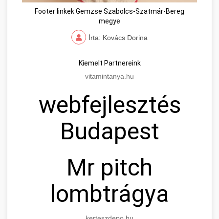
Footer linkek Gemzse Szabolcs-Szatmár-Bereg
megye
Írta: Kovács Dorina
Kiemelt Partnereink
vitamintanya.hu
webfejlesztés
Budapest
Mr pitch
lombtrágya
kerteszdepo.hu