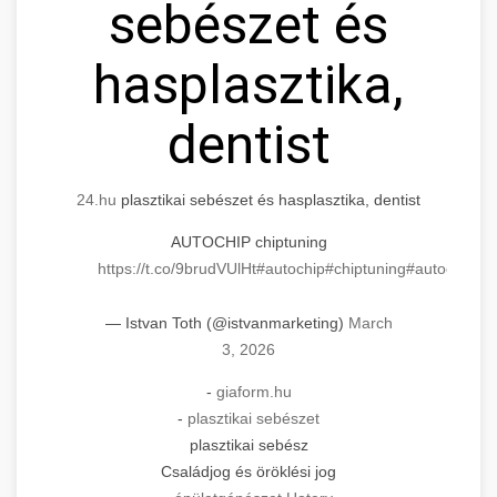
sebészet és
hasplasztika,
dentist
24.hu
plasztikai sebészet és hasplasztika, dentist
AUTOCHIP chiptuning
https://t.co/9brudVUlHt
#autochip
#chiptuning
#autochip
.hu
— Istvan Toth (@istvanmarketing)
March
3, 2026
-
giaform.hu
-
plasztikai sebészet
plasztikai sebész
Családjog és öröklési jog