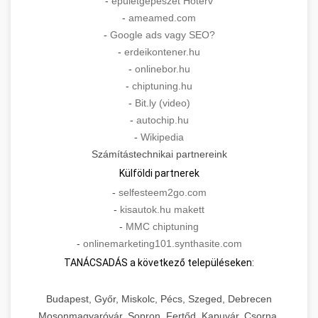
-
épületgépészet Hoterv
-
ameamed.com
-
Google ads vagy SEO?
-
erdeikontener.hu
-
onlinebor.hu
-
chiptuning.hu
-
Bit.ly (video)
-
autochip.hu
-
Wikipedia
Számítástechnikai partnereink
Külföldi partnerek
-
selfesteem2go.com
-
kisautok.hu makett
-
MMC chiptuning
-
onlinemarketing101.synthasite.com
TANÁCSADÁS a következő településeken:
Budapest, Győr, Miskolc, Pécs, Szeged, Debrecen
Mosonmagyaróvár, Sopron, Fertőd, Kapuvár, Csorna,