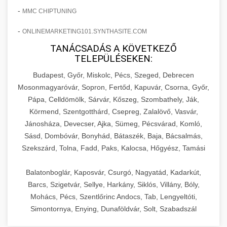
-
MMC CHIPTUNING
-
ONLINEMARKETING101.SYNTHASITE.COM
TANÁCSADÁS A KÖVETKEZŐ
TELEPÜLÉSEKEN:
Budapest, Győr, Miskolc, Pécs, Szeged, Debrecen
Mosonmagyaróvár, Sopron, Fertőd, Kapuvár, Csorna, Győr,
Pápa, Celldömölk, Sárvár, Kőszeg, Szombathely, Ják,
Körmend, Szentgotthárd, Csepreg, Zalalövő, Vasvár,
Jánosháza, Devecser, Ajka, Sümeg, Pécsvárad, Komló,
Sásd, Dombóvár, Bonyhád, Bátaszék, Baja, Bácsalmás,
Szekszárd, Tolna, Fadd, Paks, Kalocsa, Hőgyész, Tamási
Balatonboglár, Kaposvár, Csurgó, Nagyatád, Kadarkút,
Barcs, Szigetvár, Sellye, Harkány, Siklós, Villány, Bóly,
Mohács, Pécs, Szentlőrinc Andocs, Tab, Lengyeltóti,
Simontornya, Enying, Dunaföldvár, Solt, Szabadszál