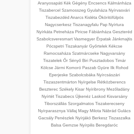
szeptest.com
Aranyosapáti
Kék
Gégény
Encsencs
Kálmánháza
surgery with experienced cosmetic
Tiszabercel
Szamosszeg
Gyulaháza
Nyírvasvári
surgeons.
Case study showcasing 150% increase
abdomen contouring surgery
Tiszabezdéd
Anarcs
Kisléta
Ököritófülpös
in patient consultations through
🏥 Klinika Sikere
Nagycserkesz
Tiszanagyfalu
Pap
Nyírtura
+
szeptest.com
strategic marketing. Learn proven
Esettanulmány
Nyírkáta
Petneháza
Piricse
Fábiánháza
Geszteréd
methods for clinic growth.
eyelid cosmetic procedure
Szabolcsveresmart
Vasmegyer
Érpatak
Jánkmajtis
Detailed analysis of successful clinic
Pócspetri
Tiszakanyár
Győrtelek
Kékcse
gildedeu.org
strategies resulting in significant
Ramocsaháza
Szatmárcseke
Nagyvarsány
🤖 AI Marketing
+
patient acquisition improvements and
Tiszatelek
Őr
Sényő
Biri
Pusztadobos
Timár
clinic patient growth
Bejelentkezés
practice expansion.
Kölcse
Jármi
Komoró
Paszab
Gyüre
Ilk
Rohod
Eperjeske
Szabolcsbáka
Nyírcsászári
Discover how AI-driven marketing
Tiszaszentmárton
checkmydentist.com
Nyírgelse
Rétközberencs
strategies increased patient
+
🎯 Praxis Felfuttatása
Beszterec
Székely
Kisar
Nyíribrony
Mezőladány
registrations by 150%. Modern
medical practice success
Nyírtét
Tiszabecs
Újkenéz
Laskod
Kisvarsány
technology meets medical practice
Comprehensive guide to scaling your
Tiborszállás
Szorgalmatos
Tiszakerecseny
growth.
medical practice. Proven strategies for
Nyírparasznya
📊 150%-os Páciens
Vállaj
Magy
Milota
Nábrád
Gulács
+
patient acquisition, retention, and
Növekedés
Gacsály
Penészlek
Nyírjákó
Berkesz
Tiszaszalka
life3.net
AI marketing results
practice development.
Balsa
Gemzse
Nyírpilis
Beregdaróc
Real-world results showing dramatic