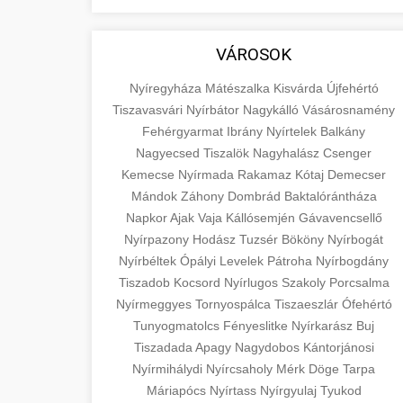
aimarketingugynokseg.hu
fundamental concepts of goods and
+
💶 6. eus pénzek
services in economics and business.
quality backlink service
VÁROSOK
Learn about product types and service
+
🚀 8. seo ügynökség
categories.
Nyíregyháza
Mátészalka
Kisvárda
Újfehértó
Tiszavasvári
Nyírbátor
Nagykálló
Vásárosnamény
Expert search engine optimization
en.wikipedia.org
Fehérgyarmat
Ibrány
Nyírtelek
Balkány
services to improve your website's
Nagyecsed
Tiszalök
Nagyhalász
Csenger
+
💎 9. mellplasztika
economic concepts
visibility and organic traffic. Technical
Kemecse
Nyírmada
Rakamaz
Kótaj
Demecser
SEO, content optimization, and more.
Mándok
Záhony
Dombrád
Baktalórántháza
Professional breast augmentation
Napkor
Ajak
Vaja
Kállósemjén
Gávavencsellő
services with experienced surgeons.
+
✨ 10. hasplasztika
Nyírpazony
onlinemarketing101.biz
Hodász
Tuzsér
Bököny
Nyírbogát
Learn about procedures, recovery, and
Nyírbéltek
Ópályi
Levelek
Pátroha
Nyírbogdány
consultation options for cosmetic
Expert tummy tuck procedures to
search optimization experts
Tiszadob
Kocsord
Nyírlugos
Szakoly
Porcsalma
enhancement.
achieve a flatter, more toned
+
Nyírmeggyes
Tornyospálca
Tiszaeszlár
Ófehértó
👁️ szemhejplasztika
abdomen. Consultation with certified
Tunyogmatolcs
Fényeslitke
Nyírkarász
Buj
szeptest.com
plastic surgeons and comprehensive
Professional blepharoplasty
Tiszadada
Apagy
Nagydobos
Kántorjánosi
aftercare.
Nyírmihálydi
procedures to refresh your
cosmetic breast surgery
Nyírcsaholy
Mérk
Döge
Tarpa
📈 Paciensek Számának
+
Máriapócs
Nyírtass
Nyírgyulaj
Tyukod
appearance. Upper and lower eyelid
Növelése