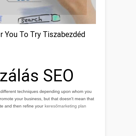
or You To Try Tiszabezdéd
izálás SEO
f different techniques depending upon whom you
r promote your business, but that doesn't mean that
ite and then refine your
keresőmarketing plan