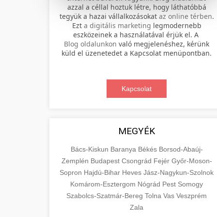
azzal a céllal hoztuk létre, hogy láthatóbbá
tegyük a hazai vállalkozásokat
az online térben
.
Professional electric scooter repair and
Ezt
a digitális marketing
legmodernebb
maintenance services. Expert
eszközeinek a használatával érjük el. A
📊 2. online marketing
+
Blog oldalunkon
való megjelenéshez, kérünk
technicians provide quality service for
ügynökség
küld el üzenetedet a Kapcsolat menüpontban.
all major brands and models.
Comprehensive online marketing
Visit Service Center
services including SEO, social media
Kapcsolat
🛴 3. legjobb elektromos
+
management, and digital advertising.
scooter repair shop
roller
Drive growth with data-driven
strategies.
Find the best electric scooters on the
MEGYÉK
market. Compare top models, features,
+
🔗 4. prémium linképítés
aimarketingugynokseg.hu
and prices to make an informed
Bács-Kiskun
Baranya
Békés
Borsod-Abaúj-
purchase decision.
Zemplén
Budapest
Csongrád
Fejér
Győr-Moson-
High-quality backlink acquisition
digital agency services
Sopron
Hajdú-Bihar
Heves
Jász-Nagykun-Szolnok
services to boost your website's
📦 5. termékek és
+
Komárom-Esztergom
View Top Models
Nógrád
Pest
Somogy
authority and search engine rankings.
szolgáltatások
Szabolcs-Szatmár-Bereg
Tolna
Vas
Veszprém
White-hat techniques only.
e-scooter reviews
Zala
Educational resource explaining the