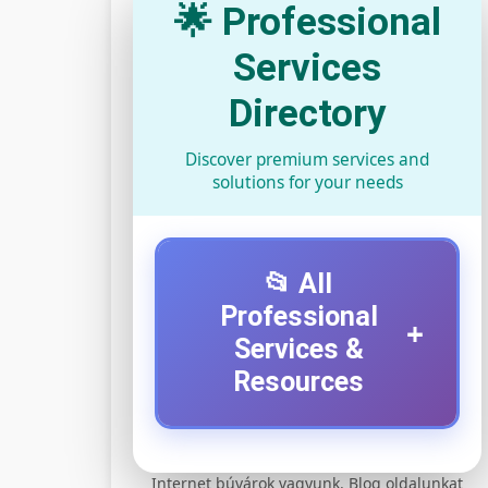
🌟 Professional
Services
Directory
Discover premium services and
solutions for your needs
📂 All
Professional
+
Services &
Resources
⚡ 1. legjobb elektromos
+
Internet búvárok vagyunk. Blog oldalunkat
roller szervíz