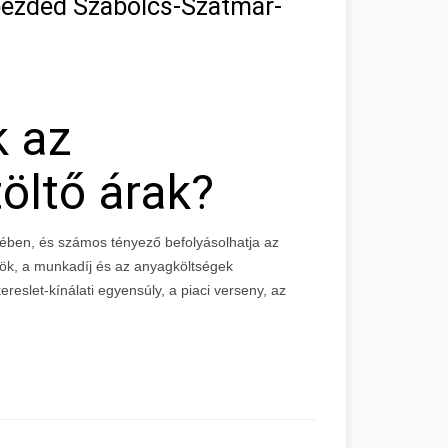
abezdéd Szabolcs-Szatmár-
k az
öltő árak?
ében, és számos tényező befolyásolhatja az
zök, a munkadíj és az anyagköltségek
reslet-kínálati egyensúly, a piaci verseny, az