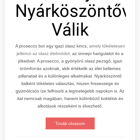
Nyárköszöntővé
Válik
A prosecco bor egy igazi olasz kincs,
amely tökéletesen
jellemzi az olasz életmódot,
az ünnepi hangulatot és a
jókedvet. A prosecco, a gyönyörű olasz pezsgő, igazi
örömforrás azoknak, akik értékelik az élet kellemes
pillanatait és a különleges alkalmakat. Nyárköszöntő
italként tökéletes választás, hiszen frissessége és
gyümölcsös íze felfrissíti a legmelegebb napokon is. Az
ital nemcsak magában, hanem különböző koktélok és
alkotások részeként is élvezhető.
Továb olvasom