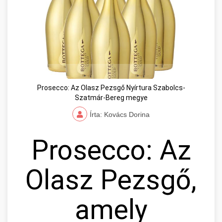
Prosecco: Az Olasz Pezsgő Nyírtura Szabolcs-
Szatmár-Bereg megye
Írta: Kovács Dorina
Prosecco: Az
Olasz Pezsgő,
amely