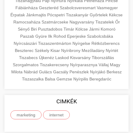
eyelid surgery with experienced cosmetic
Tiszanagyfalu
Pap
Nyírtura
Nyírkáta
Petneháza
Piricse
Növelése
Fábiánháza
Geszteréd
surgeons.
Szabolcsveresmart
Vasmegyer
abdomen contouring surgery
Érpatak
Jánkmajtis
Pócspetri
Tiszakanyár
Győrtelek
Kékcse
Case study showcasing 150% increase in
Ramocsaháza
Szatmárcseke
Nagyvarsány
Tiszatelek
Őr
szeptest.com
eyelid cosmetic procedure
patient consultations through strategic
🏥 Klinika Sikere
+
Sényő
Biri
Pusztadobos
Timár
Kölcse
Jármi
Komoró
marketing. Learn proven methods for clinic
Esettanulmány
Paszab
Gyüre
Ilk
Rohod
Eperjeske
Szabolcsbáka
growth.
Nyírcsászári
Tiszaszentmárton
Nyírgelse
Rétközberencs
Detailed analysis of successful clinic strategies
Beszterec
Székely
Kisar
Nyíribrony
Mezőladány
Nyírtét
gildedeu.org
clinic patient growth
resulting in significant patient acquisition
+
Tiszabecs
Újkenéz
Laskod
Kisvarsány
Tiborszállás
🤖 AI Marketing Bejelentkezés
improvements and practice expansion.
Szorgalmatos
Tiszakerecseny
Nyírparasznya
Vállaj
Magy
Discover how AI-driven marketing strategies
Milota
Nábrád
Gulács
Gacsály
Penészlek
Nyírjákó
Berkesz
checkmydentist.com
Tiszaszalka
increased patient registrations by 150%.
Balsa
Gemzse
Nyírpilis
Beregdaróc
+
🎯 Praxis Felfuttatása
Modern technology meets medical practice
medical practice success
growth.
Comprehensive guide to scaling your medical
CIMKÉK
practice. Proven strategies for patient
📊 150%-os Páciens
+
life3.net
AI marketing results
acquisition, retention, and practice
Növekedés
marketing
internet
development.
Real-world results showing dramatic patient