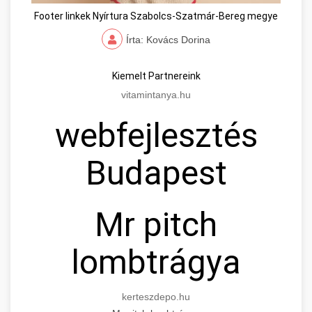
Footer linkek Nyírtura Szabolcs-Szatmár-Bereg megye
Írta: Kovács Dorina
Kiemelt Partnereink
vitamintanya.hu
webfejlesztés
Budapest
Mr pitch
lombtrágya
kerteszdepo.hu