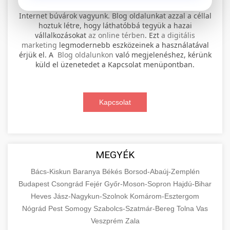
⚡ 1. legjobb elektromos roller
+
Internet búvárok vagyunk. Blog oldalunkat azzal a céllal
szervíz
hoztuk létre, hogy láthatóbbá tegyük a hazai
vállalkozásokat
az online térben
. Ezt
a digitális
Professional electric scooter repair and
marketing
legmodernebb eszközeinek a használatával
maintenance services. Expert technicians
érjük el. A
Blog oldalunkon
való megjelenéshez, kérünk
📊 2. online marketing
+
küld el üzenetedet a Kapcsolat menüpontban.
provide quality service for all major brands and
ügynökség
models.
Comprehensive online marketing services
Kapcsolat
Visit Service Center
scooter repair shop
including SEO, social media management, and
+
🛴 3. legjobb elektromos roller
digital advertising. Drive growth with data-
driven strategies.
Find the best electric scooters on the market.
Compare top models, features, and prices to
+
MEGYÉK
🔗 4. prémium linképítés
aimarketingugynokseg.hu
make an informed purchase decision.
Bács-Kiskun
Baranya
Békés
Borsod-Abaúj-Zemplén
High-quality backlink acquisition services to
digital agency services
Budapest
Csongrád
Fejér
Győr-Moson-Sopron
Hajdú-Bihar
View Top Models
e-scooter reviews
boost your website's authority and search
Heves
Jász-Nagykun-Szolnok
Komárom-Esztergom
📦 5. termékek és
+
engine rankings. White-hat techniques only.
Nógrád
Pest
Somogy
szolgáltatások
Szabolcs-Szatmár-Bereg
Tolna
Vas
Veszprém
Zala