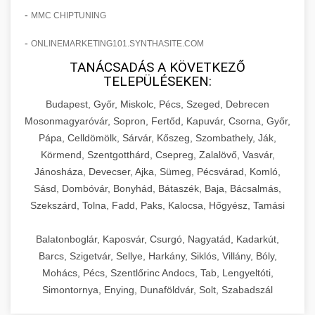
-
MMC CHIPTUNING
-
ONLINEMARKETING101.SYNTHASITE.COM
TANÁCSADÁS A KÖVETKEZŐ
TELEPÜLÉSEKEN:
Budapest, Győr, Miskolc, Pécs, Szeged, Debrecen
Mosonmagyaróvár, Sopron, Fertőd, Kapuvár, Csorna, Győr,
Pápa, Celldömölk, Sárvár, Kőszeg, Szombathely, Ják,
Körmend, Szentgotthárd, Csepreg, Zalalövő, Vasvár,
Jánosháza, Devecser, Ajka, Sümeg, Pécsvárad, Komló,
Sásd, Dombóvár, Bonyhád, Bátaszék, Baja, Bácsalmás,
Szekszárd, Tolna, Fadd, Paks, Kalocsa, Hőgyész, Tamási
Balatonboglár, Kaposvár, Csurgó, Nagyatád, Kadarkút,
Barcs, Szigetvár, Sellye, Harkány, Siklós, Villány, Bóly,
Mohács, Pécs, Szentlőrinc Andocs, Tab, Lengyeltóti,
Simontornya, Enying, Dunaföldvár, Solt, Szabadszál