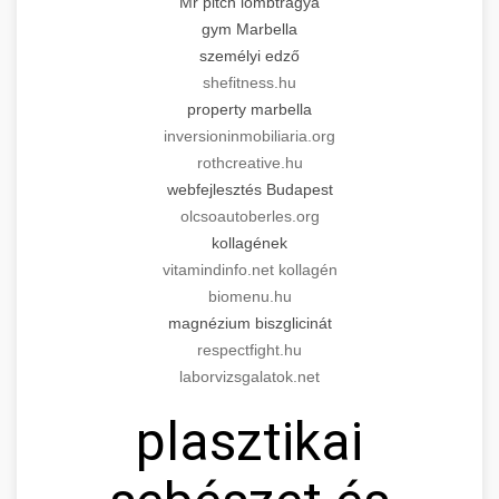
Mr pitch lombtrágya
gym Marbella
személyi edző
shefitness.hu
property marbella
inversioninmobiliaria.org
rothcreative.hu
webfejlesztés Budapest
olcsoautoberles.org
kollagének
vitamindinfo.net kollagén
biomenu.hu
magnézium biszglicinát
respectfight.hu
laborvizsgalatok.net
plasztikai