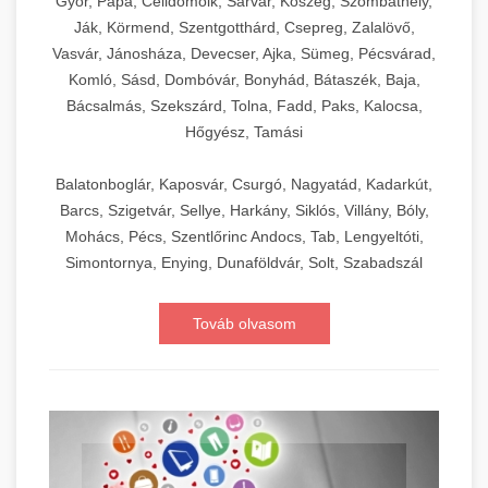
Győr, Pápa, Celldömölk, Sárvár, Kőszeg, Szombathely,
Ják, Körmend, Szentgotthárd, Csepreg, Zalalövő,
Vasvár, Jánosháza, Devecser, Ajka, Sümeg, Pécsvárad,
Komló, Sásd, Dombóvár, Bonyhád, Bátaszék, Baja,
Bácsalmás, Szekszárd, Tolna, Fadd, Paks, Kalocsa,
Hőgyész, Tamási
Balatonboglár, Kaposvár, Csurgó, Nagyatád, Kadarkút,
Barcs, Szigetvár, Sellye, Harkány, Siklós, Villány, Bóly,
Mohács, Pécs, Szentlőrinc Andocs, Tab, Lengyeltóti,
Simontornya, Enying, Dunaföldvár, Solt, Szabadszál
Továb olvasom