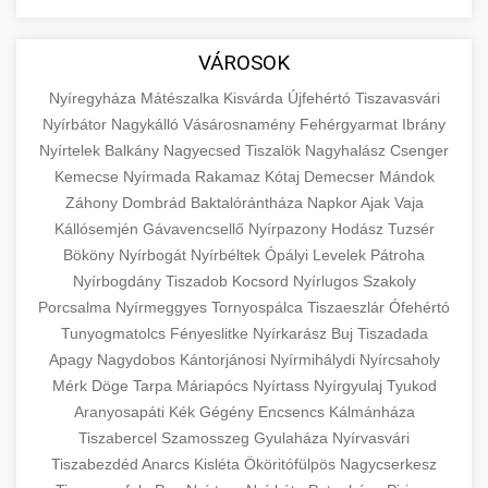
aimarketingugynokseg.hu
Educational resource explaining the
fundamental concepts of goods and services in
quality backlink service
+
💶 6. eus pénzek
VÁROSOK
economics and business. Learn about product
types and service categories.
Nyíregyháza
Mátészalka
Kisvárda
Újfehértó
Tiszavasvári
+
🚀 8. seo ügynökség
Nyírbátor
Nagykálló
Vásárosnamény
Fehérgyarmat
Ibrány
en.wikipedia.org
economic concepts
Nyírtelek
Balkány
Nagyecsed
Tiszalök
Nagyhalász
Csenger
Expert search engine optimization services to
Kemecse
Nyírmada
Rakamaz
Kótaj
Demecser
Mándok
improve your website's visibility and organic
+
Záhony
Dombrád
Baktalórántháza
Napkor
Ajak
Vaja
💎 9. mellplasztika
traffic. Technical SEO, content optimization,
Kállósemjén
Gávavencsellő
Nyírpazony
Hodász
Tuzsér
and more.
Professional breast augmentation services
Bököny
Nyírbogát
Nyírbéltek
Ópályi
Levelek
Pátroha
Nyírbogdány
with experienced surgeons. Learn about
Tiszadob
Kocsord
Nyírlugos
Szakoly
+
✨ 10. hasplasztika
onlinemarketing101.biz
Porcsalma
Nyírmeggyes
Tornyospálca
Tiszaeszlár
Ófehértó
procedures, recovery, and consultation options
Tunyogmatolcs
Fényeslitke
Nyírkarász
Buj
Tiszadada
for cosmetic enhancement.
Expert tummy tuck procedures to achieve a
search optimization experts
Apagy
Nagydobos
Kántorjánosi
Nyírmihálydi
Nyírcsaholy
flatter, more toned abdomen. Consultation
+
👁️ szemhejplasztika
Mérk
Döge
Tarpa
Máriapócs
Nyírtass
Nyírgyulaj
Tyukod
szeptest.com
cosmetic breast surgery
with certified plastic surgeons and
Aranyosapáti
Kék
Gégény
Encsencs
Kálmánháza
comprehensive aftercare.
Professional blepharoplasty procedures to
Tiszabercel
Szamosszeg
Gyulaháza
Nyírvasvári
refresh your appearance. Upper and lower
Tiszabezdéd
Anarcs
Kisléta
Ököritófülpös
Nagycserkesz
📈 Paciensek Számának
+
szeptest.com