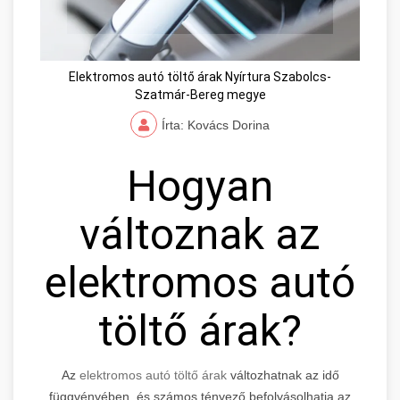
Elektromos autó töltő árak Nyírtura Szabolcs-
Szatmár-Bereg megye
Írta: Kovács Dorina
Hogyan
változnak az
elektromos autó
töltő árak?
Az
elektromos autó töltő árak
változhatnak az idő
függvényében, és számos tényező befolyásolhatja az