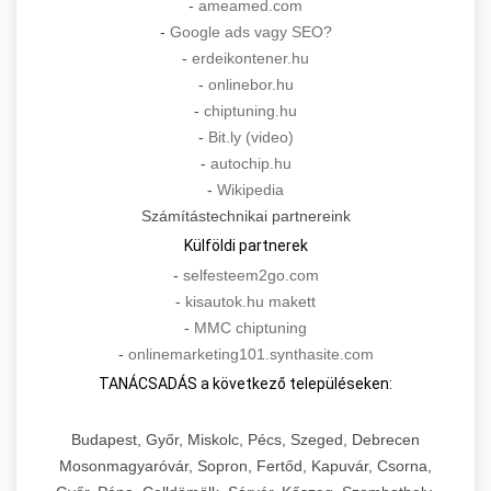
-
ameamed.com
-
Google ads vagy SEO?
-
erdeikontener.hu
-
onlinebor.hu
-
chiptuning.hu
-
Bit.ly (video)
-
autochip.hu
-
Wikipedia
Számítástechnikai partnereink
Külföldi partnerek
-
selfesteem2go.com
-
kisautok.hu makett
-
MMC chiptuning
-
onlinemarketing101.synthasite.com
TANÁCSADÁS a következő településeken:
Budapest, Győr, Miskolc, Pécs, Szeged, Debrecen
Mosonmagyaróvár, Sopron, Fertőd, Kapuvár, Csorna,