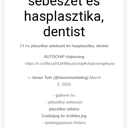
sebészet és
hasplasztika,
dentist
24.hu
plasztikai sebészet és hasplasztika, dentist
AUTOCHIP chiptuning
https://t.co/9brudVUlHt
#autochip
#chiptuning
#autochip
.hu
— Istvan Toth (@istvanmarketing)
March
3, 2026
-
giaform.hu
-
plasztikai sebészet
plasztikai sebész
Családjog és öröklési jog
-
épületgépészet Hoterv