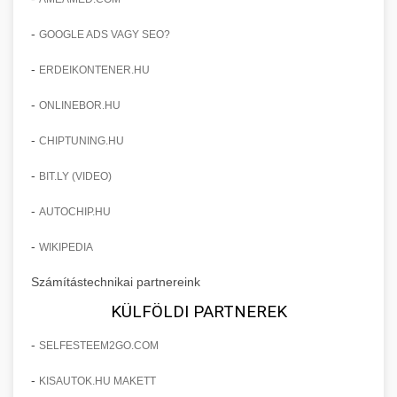
-
GOOGLE ADS VAGY SEO?
-
ERDEIKONTENER.HU
-
ONLINEBOR.HU
-
CHIPTUNING.HU
-
BIT.LY (VIDEO)
-
AUTOCHIP.HU
-
WIKIPEDIA
Számítástechnikai partnereink
KÜLFÖLDI PARTNEREK
-
SELFESTEEM2GO.COM
-
KISAUTOK.HU MAKETT