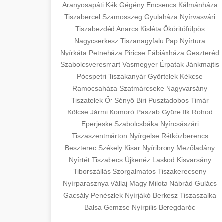
szeptest.com
Aranyosapáti
Kék
Gégény
Encsencs
Kálmánháza
surgery with experienced cosmetic
Tiszabercel
Szamosszeg
Gyulaháza
Nyírvasvári
surgeons.
Case study showcasing 150% increase
abdomen contouring surgery
Tiszabezdéd
Anarcs
Kisléta
Ököritófülpös
in patient consultations through
🏥 Klinika Sikere
Nagycserkesz
Tiszanagyfalu
Pap
Nyírtura
+
szeptest.com
strategic marketing. Learn proven
Esettanulmány
Nyírkáta
Petneháza
Piricse
Fábiánháza
Geszteréd
methods for clinic growth.
eyelid cosmetic procedure
Szabolcsveresmart
Vasmegyer
Érpatak
Jánkmajtis
Detailed analysis of successful clinic
Pócspetri
Tiszakanyár
Győrtelek
Kékcse
gildedeu.org
strategies resulting in significant
Ramocsaháza
Szatmárcseke
Nagyvarsány
🤖 AI Marketing
+
patient acquisition improvements and
Tiszatelek
Őr
Sényő
Biri
Pusztadobos
Timár
clinic patient growth
Bejelentkezés
practice expansion.
Kölcse
Jármi
Komoró
Paszab
Gyüre
Ilk
Rohod
Eperjeske
Szabolcsbáka
Nyírcsászári
Discover how AI-driven marketing
Tiszaszentmárton
checkmydentist.com
Nyírgelse
Rétközberencs
strategies increased patient
+
🎯 Praxis Felfuttatása
Beszterec
Székely
Kisar
Nyíribrony
Mezőladány
registrations by 150%. Modern
medical practice success
Nyírtét
Tiszabecs
Újkenéz
Laskod
Kisvarsány
technology meets medical practice
Comprehensive guide to scaling your
Tiborszállás
Szorgalmatos
Tiszakerecseny
growth.
medical practice. Proven strategies for
Nyírparasznya
📊 150%-os Páciens
Vállaj
Magy
Milota
Nábrád
Gulács
+
patient acquisition, retention, and
Növekedés
Gacsály
Penészlek
Nyírjákó
Berkesz
Tiszaszalka
life3.net
AI marketing results
practice development.
Balsa
Gemzse
Nyírpilis
Beregdaróc
Real-world results showing dramatic