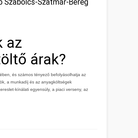
ab Szabolcs-Szatmár-Bereg
k az
öltő árak?
ében, és számos tényező befolyásolhatja az
zök, a munkadíj és az anyagköltségek
reslet-kínálati egyensúly, a piaci verseny, az