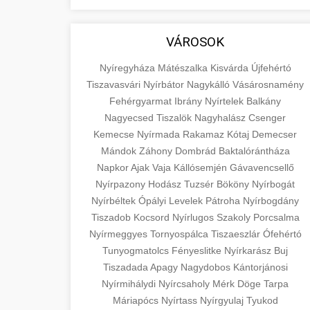
aimarketingugynokseg.hu
fundamental concepts of goods and
+
💶 6. eus pénzek
services in economics and business.
quality backlink service
VÁROSOK
Learn about product types and service
+
🚀 8. seo ügynökség
categories.
Nyíregyháza
Mátészalka
Kisvárda
Újfehértó
Tiszavasvári
Nyírbátor
Nagykálló
Vásárosnamény
Expert search engine optimization
en.wikipedia.org
Fehérgyarmat
Ibrány
Nyírtelek
Balkány
services to improve your website's
Nagyecsed
Tiszalök
Nagyhalász
Csenger
+
💎 9. mellplasztika
economic concepts
visibility and organic traffic. Technical
Kemecse
Nyírmada
Rakamaz
Kótaj
Demecser
SEO, content optimization, and more.
Mándok
Záhony
Dombrád
Baktalórántháza
Professional breast augmentation
Napkor
Ajak
Vaja
Kállósemjén
Gávavencsellő
services with experienced surgeons.
+
✨ 10. hasplasztika
Nyírpazony
onlinemarketing101.biz
Hodász
Tuzsér
Bököny
Nyírbogát
Learn about procedures, recovery, and
Nyírbéltek
Ópályi
Levelek
Pátroha
Nyírbogdány
consultation options for cosmetic
Expert tummy tuck procedures to
search optimization experts
Tiszadob
Kocsord
Nyírlugos
Szakoly
Porcsalma
enhancement.
achieve a flatter, more toned
+
Nyírmeggyes
Tornyospálca
Tiszaeszlár
Ófehértó
👁️ szemhejplasztika
abdomen. Consultation with certified
Tunyogmatolcs
Fényeslitke
Nyírkarász
Buj
szeptest.com
plastic surgeons and comprehensive
Professional blepharoplasty
Tiszadada
Apagy
Nagydobos
Kántorjánosi
aftercare.
Nyírmihálydi
procedures to refresh your
cosmetic breast surgery
Nyírcsaholy
Mérk
Döge
Tarpa
📈 Paciensek Számának
+
Máriapócs
Nyírtass
Nyírgyulaj
Tyukod
appearance. Upper and lower eyelid
Növelése