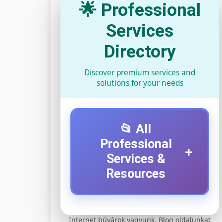
🌟 Professional
Services
Directory
Discover premium services and
solutions for your needs
📂 All
Professional
+
Services &
Resources
⚡ 1. legjobb elektromos
+
Internet búvárok vagyunk. Blog oldalunkat
roller szervíz