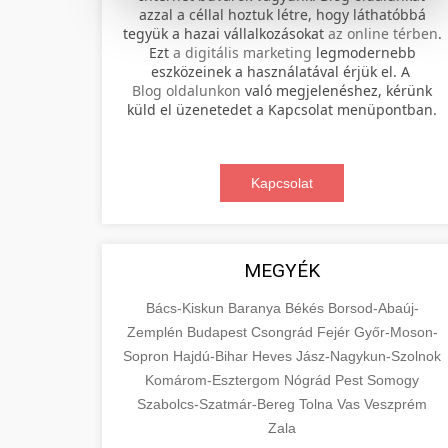
azzal a céllal hoztuk létre, hogy láthatóbbá
tegyük a hazai vállalkozásokat
az online térben
.
Professional electric scooter repair and
Ezt
a digitális marketing
legmodernebb
maintenance services. Expert
eszközeinek a használatával érjük el. A
📊 2. online marketing
+
Blog oldalunkon
való megjelenéshez, kérünk
technicians provide quality service for
ügynökség
küld el üzenetedet a Kapcsolat menüpontban.
all major brands and models.
Comprehensive online marketing
Visit Service Center
services including SEO, social media
Kapcsolat
🛴 3. legjobb elektromos
+
management, and digital advertising.
scooter repair shop
roller
Drive growth with data-driven
strategies.
Find the best electric scooters on the
MEGYÉK
market. Compare top models, features,
+
🔗 4. prémium linképítés
aimarketingugynokseg.hu
and prices to make an informed
Bács-Kiskun
Baranya
Békés
Borsod-Abaúj-
purchase decision.
Zemplén
Budapest
Csongrád
Fejér
Győr-Moson-
High-quality backlink acquisition
digital agency services
Sopron
Hajdú-Bihar
Heves
Jász-Nagykun-Szolnok
services to boost your website's
📦 5. termékek és
+
Komárom-Esztergom
View Top Models
Nógrád
Pest
Somogy
authority and search engine rankings.
szolgáltatások
Szabolcs-Szatmár-Bereg
Tolna
Vas
Veszprém
White-hat techniques only.
e-scooter reviews
Zala
Educational resource explaining the