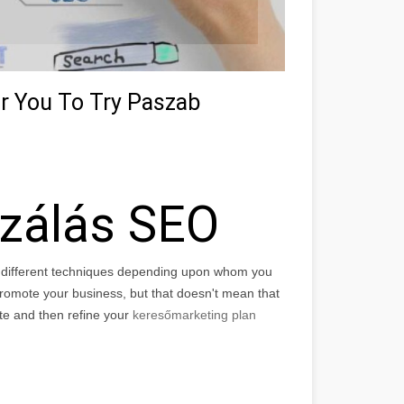
r You To Try Paszab
izálás SEO
f different techniques depending upon whom you
r promote your business, but that doesn't mean that
ite and then refine your
keresőmarketing plan