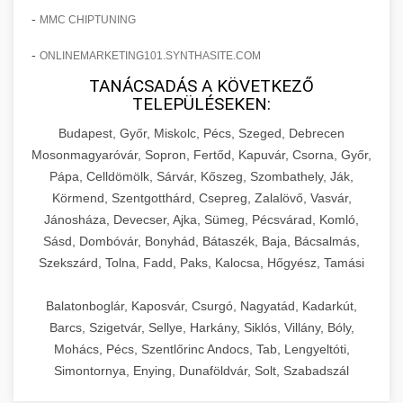
-
MMC CHIPTUNING
-
ONLINEMARKETING101.SYNTHASITE.COM
TANÁCSADÁS A KÖVETKEZŐ
TELEPÜLÉSEKEN:
Budapest, Győr, Miskolc, Pécs, Szeged, Debrecen
Mosonmagyaróvár, Sopron, Fertőd, Kapuvár, Csorna, Győr,
Pápa, Celldömölk, Sárvár, Kőszeg, Szombathely, Ják,
Körmend, Szentgotthárd, Csepreg, Zalalövő, Vasvár,
Jánosháza, Devecser, Ajka, Sümeg, Pécsvárad, Komló,
Sásd, Dombóvár, Bonyhád, Bátaszék, Baja, Bácsalmás,
Szekszárd, Tolna, Fadd, Paks, Kalocsa, Hőgyész, Tamási
Balatonboglár, Kaposvár, Csurgó, Nagyatád, Kadarkút,
Barcs, Szigetvár, Sellye, Harkány, Siklós, Villány, Bóly,
Mohács, Pécs, Szentlőrinc Andocs, Tab, Lengyeltóti,
Simontornya, Enying, Dunaföldvár, Solt, Szabadszál