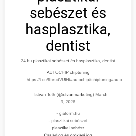
sebészet és
hasplasztika,
dentist
24.hu
plasztikai sebészet és hasplasztika, dentist
AUTOCHIP chiptuning
https://t.co/9brudVUlHt
#autochip
#chiptuning
#autochip
.hu
— Istvan Toth (@istvanmarketing)
March
3, 2026
-
giaform.hu
-
plasztikai sebészet
plasztikai sebész
Családjog és öröklési jog