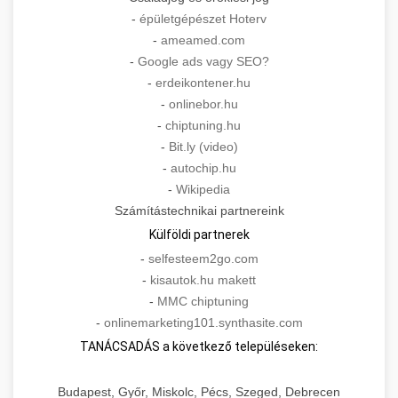
-
épületgépészet Hoterv
-
ameamed.com
-
Google ads vagy SEO?
-
erdeikontener.hu
-
onlinebor.hu
-
chiptuning.hu
-
Bit.ly (video)
-
autochip.hu
-
Wikipedia
Számítástechnikai partnereink
Külföldi partnerek
-
selfesteem2go.com
-
kisautok.hu makett
-
MMC chiptuning
-
onlinemarketing101.synthasite.com
TANÁCSADÁS a következő településeken:
Budapest, Győr, Miskolc, Pécs, Szeged, Debrecen