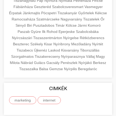
eyelid surgery with experienced cosmetic
Tiszanagyfalu
Pap
Nyírtura
Nyírkáta
Petneháza
Piricse
Növelése
Fábiánháza
Geszteréd
surgeons.
Szabolcsveresmart
Vasmegyer
abdomen contouring surgery
Érpatak
Jánkmajtis
Pócspetri
Tiszakanyár
Győrtelek
Kékcse
Case study showcasing 150% increase in
Ramocsaháza
Szatmárcseke
Nagyvarsány
Tiszatelek
Őr
szeptest.com
eyelid cosmetic procedure
patient consultations through strategic
🏥 Klinika Sikere
+
Sényő
Biri
Pusztadobos
Timár
Kölcse
Jármi
Komoró
marketing. Learn proven methods for clinic
Esettanulmány
Paszab
Gyüre
Ilk
Rohod
Eperjeske
Szabolcsbáka
growth.
Nyírcsászári
Tiszaszentmárton
Nyírgelse
Rétközberencs
Detailed analysis of successful clinic strategies
Beszterec
Székely
Kisar
Nyíribrony
Mezőladány
Nyírtét
gildedeu.org
clinic patient growth
resulting in significant patient acquisition
+
Tiszabecs
Újkenéz
Laskod
Kisvarsány
Tiborszállás
🤖 AI Marketing Bejelentkezés
improvements and practice expansion.
Szorgalmatos
Tiszakerecseny
Nyírparasznya
Vállaj
Magy
Discover how AI-driven marketing strategies
Milota
Nábrád
Gulács
Gacsály
Penészlek
Nyírjákó
Berkesz
checkmydentist.com
Tiszaszalka
increased patient registrations by 150%.
Balsa
Gemzse
Nyírpilis
Beregdaróc
+
🎯 Praxis Felfuttatása
Modern technology meets medical practice
medical practice success
growth.
Comprehensive guide to scaling your medical
CIMKÉK
practice. Proven strategies for patient
📊 150%-os Páciens
+
life3.net
AI marketing results
acquisition, retention, and practice
Növekedés
marketing
internet
development.
Real-world results showing dramatic patient