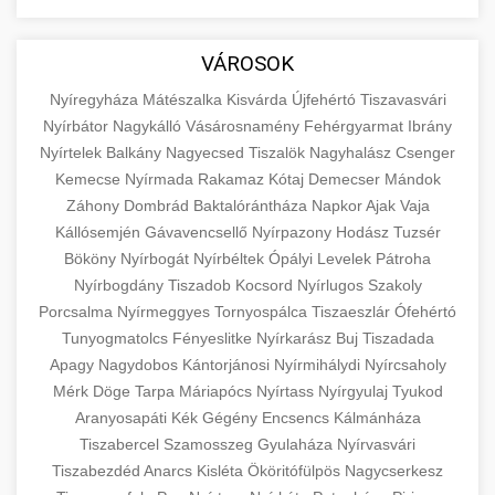
aimarketingugynokseg.hu
Educational resource explaining the
fundamental concepts of goods and services in
quality backlink service
+
💶 6. eus pénzek
VÁROSOK
economics and business. Learn about product
types and service categories.
Nyíregyháza
Mátészalka
Kisvárda
Újfehértó
Tiszavasvári
+
🚀 8. seo ügynökség
Nyírbátor
Nagykálló
Vásárosnamény
Fehérgyarmat
Ibrány
en.wikipedia.org
economic concepts
Nyírtelek
Balkány
Nagyecsed
Tiszalök
Nagyhalász
Csenger
Expert search engine optimization services to
Kemecse
Nyírmada
Rakamaz
Kótaj
Demecser
Mándok
improve your website's visibility and organic
+
Záhony
Dombrád
Baktalórántháza
Napkor
Ajak
Vaja
💎 9. mellplasztika
traffic. Technical SEO, content optimization,
Kállósemjén
Gávavencsellő
Nyírpazony
Hodász
Tuzsér
and more.
Professional breast augmentation services
Bököny
Nyírbogát
Nyírbéltek
Ópályi
Levelek
Pátroha
Nyírbogdány
with experienced surgeons. Learn about
Tiszadob
Kocsord
Nyírlugos
Szakoly
+
✨ 10. hasplasztika
onlinemarketing101.biz
Porcsalma
Nyírmeggyes
Tornyospálca
Tiszaeszlár
Ófehértó
procedures, recovery, and consultation options
Tunyogmatolcs
Fényeslitke
Nyírkarász
Buj
Tiszadada
for cosmetic enhancement.
Expert tummy tuck procedures to achieve a
search optimization experts
Apagy
Nagydobos
Kántorjánosi
Nyírmihálydi
Nyírcsaholy
flatter, more toned abdomen. Consultation
+
👁️ szemhejplasztika
Mérk
Döge
Tarpa
Máriapócs
Nyírtass
Nyírgyulaj
Tyukod
szeptest.com
cosmetic breast surgery
with certified plastic surgeons and
Aranyosapáti
Kék
Gégény
Encsencs
Kálmánháza
comprehensive aftercare.
Professional blepharoplasty procedures to
Tiszabercel
Szamosszeg
Gyulaháza
Nyírvasvári
refresh your appearance. Upper and lower
Tiszabezdéd
Anarcs
Kisléta
Ököritófülpös
Nagycserkesz
📈 Paciensek Számának
+
szeptest.com