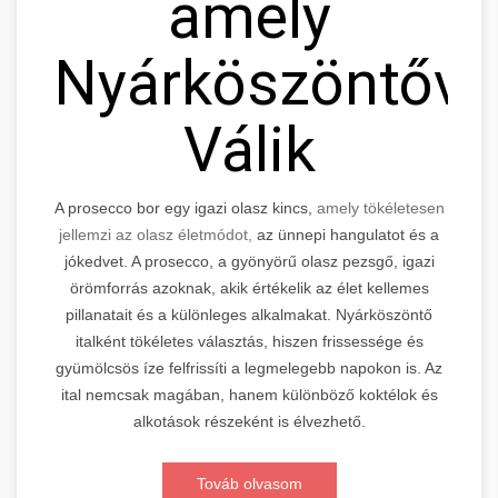
amely
Nyárköszöntővé
Válik
A prosecco bor egy igazi olasz kincs,
amely tökéletesen
jellemzi az olasz életmódot,
az ünnepi hangulatot és a
jókedvet. A prosecco, a gyönyörű olasz pezsgő, igazi
örömforrás azoknak, akik értékelik az élet kellemes
pillanatait és a különleges alkalmakat. Nyárköszöntő
italként tökéletes választás, hiszen frissessége és
gyümölcsös íze felfrissíti a legmelegebb napokon is. Az
ital nemcsak magában, hanem különböző koktélok és
alkotások részeként is élvezhető.
Továb olvasom