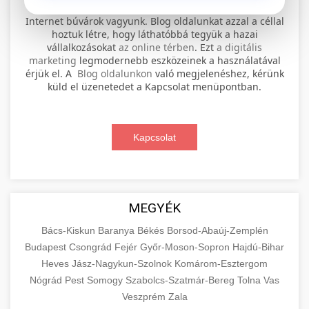
⚡ 1. legjobb elektromos roller
+
Internet búvárok vagyunk. Blog oldalunkat azzal a céllal
szervíz
hoztuk létre, hogy láthatóbbá tegyük a hazai
vállalkozásokat
az online térben
. Ezt
a digitális
Professional electric scooter repair and
marketing
legmodernebb eszközeinek a használatával
maintenance services. Expert technicians
érjük el. A
Blog oldalunkon
való megjelenéshez, kérünk
📊 2. online marketing
+
küld el üzenetedet a Kapcsolat menüpontban.
provide quality service for all major brands and
ügynökség
models.
Comprehensive online marketing services
Kapcsolat
Visit Service Center
scooter repair shop
including SEO, social media management, and
+
🛴 3. legjobb elektromos roller
digital advertising. Drive growth with data-
driven strategies.
Find the best electric scooters on the market.
Compare top models, features, and prices to
+
MEGYÉK
🔗 4. prémium linképítés
aimarketingugynokseg.hu
make an informed purchase decision.
Bács-Kiskun
Baranya
Békés
Borsod-Abaúj-Zemplén
High-quality backlink acquisition services to
digital agency services
Budapest
Csongrád
Fejér
Győr-Moson-Sopron
Hajdú-Bihar
View Top Models
e-scooter reviews
boost your website's authority and search
Heves
Jász-Nagykun-Szolnok
Komárom-Esztergom
📦 5. termékek és
+
engine rankings. White-hat techniques only.
Nógrád
Pest
Somogy
szolgáltatások
Szabolcs-Szatmár-Bereg
Tolna
Vas
Veszprém
Zala