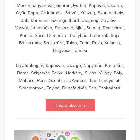
Mosonmagyaróvár, Sopron, Fertőd, Kapuvár, Csorna,
Győr, Pápa, Celldömölk, Sárvár, Kőszeg, Szombathely,
Ják, Körmend, Szentgotthárd, Csepreg, Zalalövő,
Vasvár, Jánosháza, Devecser, Ajka, Sümeg, Pécsvárad,
Komló, Sásd, Dombóvár, Bonyhád, Bátaszék, Baja,
Bácsalmás, Szekszárd, Tolna, Fadd, Paks, Kalocsa,
Hőgyész, Tamási
Balatonboglár, Kaposvár, Csurgó, Nagyatád, Kadarkút,
Barcs, Szigetvár, Sellye, Harkány, Siklós, Villány, Bóly,
Mohács, Pécs, Szentlőrinc Andocs, Tab, Lengyeltóti,
Simontornya, Enying, Dunaföldvár, Solt, Szabadszál
Továb olvasom