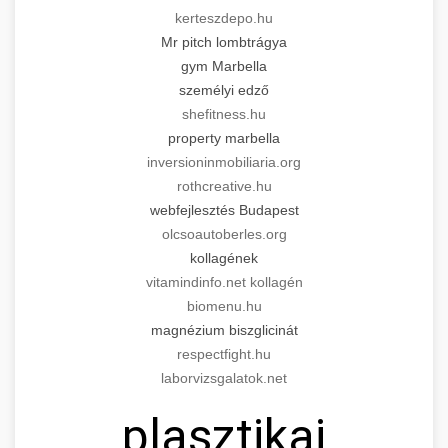
kerteszdepo.hu
Mr pitch lombtrágya
gym Marbella
személyi edző
shefitness.hu
property marbella
inversioninmobiliaria.org
rothcreative.hu
webfejlesztés Budapest
olcsoautoberles.org
kollagének
vitamindinfo.net kollagén
biomenu.hu
magnézium biszglicinát
respectfight.hu
laborvizsgalatok.net
plasztikai