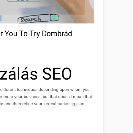
or You To Try Dombrád
izálás SEO
f different techniques depending upon whom you
r promote your business, but that doesn't mean that
ite and then refine your
keresőmarketing plan