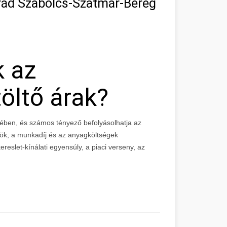
rád Szabolcs-Szatmár-Bereg
k az
öltő árak?
ében, és számos tényező befolyásolhatja az
zök, a munkadíj és az anyagköltségek
reslet-kínálati egyensúly, a piaci verseny, az