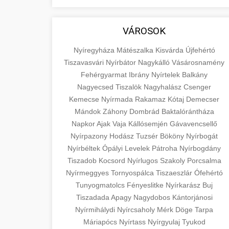
aimarketingugynokseg.hu
fundamental concepts of goods and
+
💶 6. eus pénzek
services in economics and business.
quality backlink service
VÁROSOK
Learn about product types and service
+
🚀 8. seo ügynökség
categories.
Nyíregyháza
Mátészalka
Kisvárda
Újfehértó
Tiszavasvári
Nyírbátor
Nagykálló
Vásárosnamény
Expert search engine optimization
en.wikipedia.org
Fehérgyarmat
Ibrány
Nyírtelek
Balkány
services to improve your website's
Nagyecsed
Tiszalök
Nagyhalász
Csenger
+
💎 9. mellplasztika
economic concepts
visibility and organic traffic. Technical
Kemecse
Nyírmada
Rakamaz
Kótaj
Demecser
SEO, content optimization, and more.
Mándok
Záhony
Dombrád
Baktalórántháza
Professional breast augmentation
Napkor
Ajak
Vaja
Kállósemjén
Gávavencsellő
services with experienced surgeons.
+
✨ 10. hasplasztika
Nyírpazony
onlinemarketing101.biz
Hodász
Tuzsér
Bököny
Nyírbogát
Learn about procedures, recovery, and
Nyírbéltek
Ópályi
Levelek
Pátroha
Nyírbogdány
consultation options for cosmetic
Expert tummy tuck procedures to
search optimization experts
Tiszadob
Kocsord
Nyírlugos
Szakoly
Porcsalma
enhancement.
achieve a flatter, more toned
+
Nyírmeggyes
Tornyospálca
Tiszaeszlár
Ófehértó
👁️ szemhejplasztika
abdomen. Consultation with certified
Tunyogmatolcs
Fényeslitke
Nyírkarász
Buj
szeptest.com
plastic surgeons and comprehensive
Professional blepharoplasty
Tiszadada
Apagy
Nagydobos
Kántorjánosi
aftercare.
Nyírmihálydi
procedures to refresh your
cosmetic breast surgery
Nyírcsaholy
Mérk
Döge
Tarpa
📈 Paciensek Számának
+
Máriapócs
Nyírtass
Nyírgyulaj
Tyukod
appearance. Upper and lower eyelid
Növelése