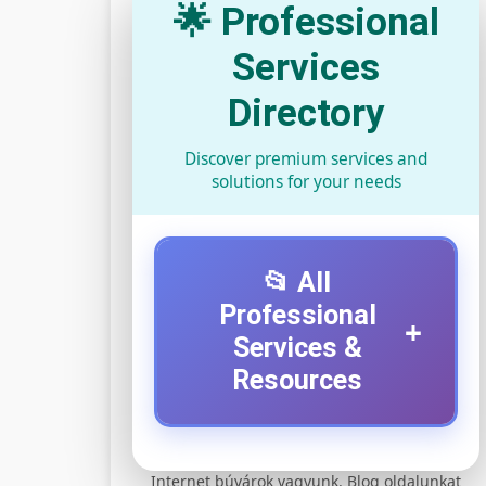
🌟 Professional
Services
Directory
Discover premium services and
solutions for your needs
📂 All
Professional
+
Services &
Resources
⚡ 1. legjobb elektromos
+
Internet búvárok vagyunk. Blog oldalunkat
roller szervíz