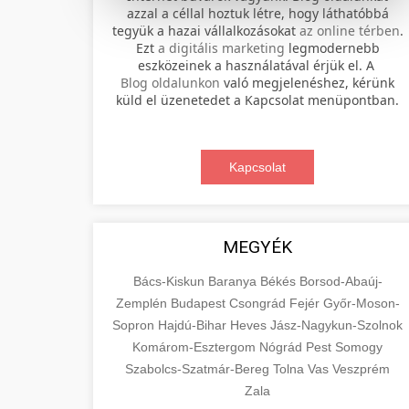
azzal a céllal hoztuk létre, hogy láthatóbbá
tegyük a hazai vállalkozásokat
az online térben
.
Professional electric scooter repair and
Ezt
a digitális marketing
legmodernebb
maintenance services. Expert
eszközeinek a használatával érjük el. A
📊 2. online marketing
+
Blog oldalunkon
való megjelenéshez, kérünk
technicians provide quality service for
ügynökség
küld el üzenetedet a Kapcsolat menüpontban.
all major brands and models.
Comprehensive online marketing
Visit Service Center
services including SEO, social media
Kapcsolat
🛴 3. legjobb elektromos
+
management, and digital advertising.
scooter repair shop
roller
Drive growth with data-driven
strategies.
Find the best electric scooters on the
MEGYÉK
market. Compare top models, features,
+
🔗 4. prémium linképítés
aimarketingugynokseg.hu
and prices to make an informed
Bács-Kiskun
Baranya
Békés
Borsod-Abaúj-
purchase decision.
Zemplén
Budapest
Csongrád
Fejér
Győr-Moson-
High-quality backlink acquisition
digital agency services
Sopron
Hajdú-Bihar
Heves
Jász-Nagykun-Szolnok
services to boost your website's
📦 5. termékek és
+
Komárom-Esztergom
View Top Models
Nógrád
Pest
Somogy
authority and search engine rankings.
szolgáltatások
Szabolcs-Szatmár-Bereg
Tolna
Vas
Veszprém
White-hat techniques only.
e-scooter reviews
Zala
Educational resource explaining the