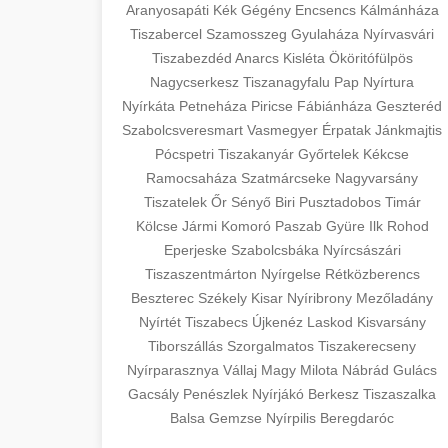
szeptest.com
Aranyosapáti
Kék
Gégény
Encsencs
Kálmánháza
surgery with experienced cosmetic
Tiszabercel
Szamosszeg
Gyulaháza
Nyírvasvári
surgeons.
Case study showcasing 150% increase
abdomen contouring surgery
Tiszabezdéd
Anarcs
Kisléta
Ököritófülpös
in patient consultations through
🏥 Klinika Sikere
Nagycserkesz
Tiszanagyfalu
Pap
Nyírtura
+
szeptest.com
strategic marketing. Learn proven
Esettanulmány
Nyírkáta
Petneháza
Piricse
Fábiánháza
Geszteréd
methods for clinic growth.
eyelid cosmetic procedure
Szabolcsveresmart
Vasmegyer
Érpatak
Jánkmajtis
Detailed analysis of successful clinic
Pócspetri
Tiszakanyár
Győrtelek
Kékcse
gildedeu.org
strategies resulting in significant
Ramocsaháza
Szatmárcseke
Nagyvarsány
🤖 AI Marketing
+
patient acquisition improvements and
Tiszatelek
Őr
Sényő
Biri
Pusztadobos
Timár
clinic patient growth
Bejelentkezés
practice expansion.
Kölcse
Jármi
Komoró
Paszab
Gyüre
Ilk
Rohod
Eperjeske
Szabolcsbáka
Nyírcsászári
Discover how AI-driven marketing
Tiszaszentmárton
checkmydentist.com
Nyírgelse
Rétközberencs
strategies increased patient
+
🎯 Praxis Felfuttatása
Beszterec
Székely
Kisar
Nyíribrony
Mezőladány
registrations by 150%. Modern
medical practice success
Nyírtét
Tiszabecs
Újkenéz
Laskod
Kisvarsány
technology meets medical practice
Comprehensive guide to scaling your
Tiborszállás
Szorgalmatos
Tiszakerecseny
growth.
medical practice. Proven strategies for
Nyírparasznya
📊 150%-os Páciens
Vállaj
Magy
Milota
Nábrád
Gulács
+
patient acquisition, retention, and
Növekedés
Gacsály
Penészlek
Nyírjákó
Berkesz
Tiszaszalka
life3.net
AI marketing results
practice development.
Balsa
Gemzse
Nyírpilis
Beregdaróc
Real-world results showing dramatic