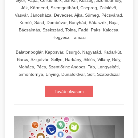
Győr, Pápa, Celldömölk, Sárvár, Kőszeg, Szombathely,
Ják, Körmend, Szentgotthárd, Csepreg, Zalalövő,
Vasvár, Jánosháza, Devecser, Ajka, Sümeg, Pécsvárad,
Komló, Sásd, Dombóvár, Bonyhád, Bátaszék, Baja,
Bácsalmás, Szekszárd, Tolna, Fadd, Paks, Kalocsa,
Hőgyész, Tamási
Balatonboglár, Kaposvár, Csurgó, Nagyatád, Kadarkút,
Barcs, Szigetvár, Sellye, Harkány, Siklós, Villány, Bóly,
Mohács, Pécs, Szentlőrinc Andocs, Tab, Lengyeltóti,
Simontornya, Enying, Dunaföldvár, Solt, Szabadszál
Továb olvasom