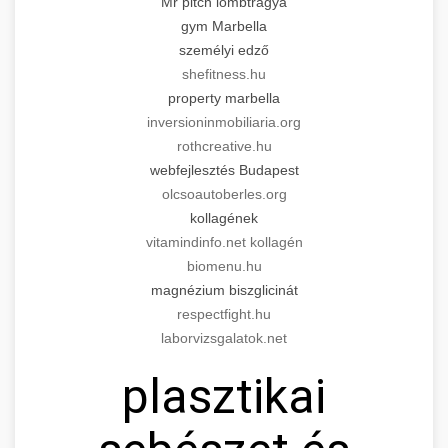
Mr pitch lombtrágya
gym Marbella
személyi edző
shefitness.hu
property marbella
inversioninmobiliaria.org
rothcreative.hu
webfejlesztés Budapest
olcsoautoberles.org
kollagének
vitamindinfo.net kollagén
biomenu.hu
magnézium biszglicinát
respectfight.hu
laborvizsgalatok.net
plasztikai