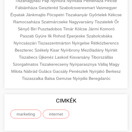
eyelid surgery with experienced cosmetic
Tiszanagyfalu
Pap
Nyírtura
Nyírkáta
Petneháza
Piricse
Növelése
Fábiánháza
Geszteréd
surgeons.
Szabolcsveresmart
Vasmegyer
abdomen contouring surgery
Érpatak
Jánkmajtis
Pócspetri
Tiszakanyár
Győrtelek
Kékcse
Case study showcasing 150% increase in
Ramocsaháza
Szatmárcseke
Nagyvarsány
Tiszatelek
Őr
szeptest.com
eyelid cosmetic procedure
patient consultations through strategic
🏥 Klinika Sikere
+
Sényő
Biri
Pusztadobos
Timár
Kölcse
Jármi
Komoró
marketing. Learn proven methods for clinic
Esettanulmány
Paszab
Gyüre
Ilk
Rohod
Eperjeske
Szabolcsbáka
growth.
Nyírcsászári
Tiszaszentmárton
Nyírgelse
Rétközberencs
Detailed analysis of successful clinic strategies
Beszterec
Székely
Kisar
Nyíribrony
Mezőladány
Nyírtét
gildedeu.org
clinic patient growth
resulting in significant patient acquisition
+
Tiszabecs
Újkenéz
Laskod
Kisvarsány
Tiborszállás
🤖 AI Marketing Bejelentkezés
improvements and practice expansion.
Szorgalmatos
Tiszakerecseny
Nyírparasznya
Vállaj
Magy
Discover how AI-driven marketing strategies
Milota
Nábrád
Gulács
Gacsály
Penészlek
Nyírjákó
Berkesz
checkmydentist.com
Tiszaszalka
increased patient registrations by 150%.
Balsa
Gemzse
Nyírpilis
Beregdaróc
+
🎯 Praxis Felfuttatása
Modern technology meets medical practice
medical practice success
growth.
Comprehensive guide to scaling your medical
CIMKÉK
practice. Proven strategies for patient
📊 150%-os Páciens
+
life3.net
AI marketing results
acquisition, retention, and practice
Növekedés
marketing
internet
development.
Real-world results showing dramatic patient