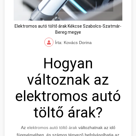
Elektromos autó töltő árak Kékcse Szabolcs-Szatmár-
Bereg megye
Írta: Kovács Dorina
Hogyan
változnak az
elektromos autó
töltő árak?
Az
elektromos autó töltő árak
változhatnak az idő
függvényében, és számos tényező befolyásolhatja az