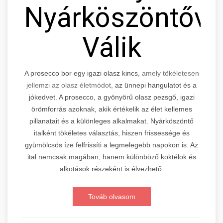
Nyárköszöntővé
Válik
A prosecco bor egy igazi olasz kincs,
amely tökéletesen
jellemzi az olasz életmódot,
az ünnepi hangulatot és a
jókedvet. A prosecco, a gyönyörű olasz pezsgő, igazi
örömforrás azoknak, akik értékelik az élet kellemes
pillanatait és a különleges alkalmakat. Nyárköszöntő
italként tökéletes választás, hiszen frissessége és
gyümölcsös íze felfrissíti a legmelegebb napokon is. Az
ital nemcsak magában, hanem különböző koktélok és
alkotások részeként is élvezhető.
Továb olvasom