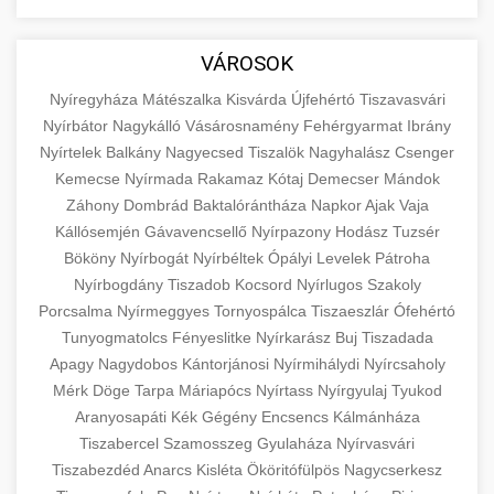
aimarketingugynokseg.hu
Educational resource explaining the
fundamental concepts of goods and services in
quality backlink service
+
💶 6. eus pénzek
VÁROSOK
economics and business. Learn about product
types and service categories.
Nyíregyháza
Mátészalka
Kisvárda
Újfehértó
Tiszavasvári
+
🚀 8. seo ügynökség
Nyírbátor
Nagykálló
Vásárosnamény
Fehérgyarmat
Ibrány
en.wikipedia.org
economic concepts
Nyírtelek
Balkány
Nagyecsed
Tiszalök
Nagyhalász
Csenger
Expert search engine optimization services to
Kemecse
Nyírmada
Rakamaz
Kótaj
Demecser
Mándok
improve your website's visibility and organic
+
Záhony
Dombrád
Baktalórántháza
Napkor
Ajak
Vaja
💎 9. mellplasztika
traffic. Technical SEO, content optimization,
Kállósemjén
Gávavencsellő
Nyírpazony
Hodász
Tuzsér
and more.
Professional breast augmentation services
Bököny
Nyírbogát
Nyírbéltek
Ópályi
Levelek
Pátroha
Nyírbogdány
with experienced surgeons. Learn about
Tiszadob
Kocsord
Nyírlugos
Szakoly
+
✨ 10. hasplasztika
onlinemarketing101.biz
Porcsalma
Nyírmeggyes
Tornyospálca
Tiszaeszlár
Ófehértó
procedures, recovery, and consultation options
Tunyogmatolcs
Fényeslitke
Nyírkarász
Buj
Tiszadada
for cosmetic enhancement.
Expert tummy tuck procedures to achieve a
search optimization experts
Apagy
Nagydobos
Kántorjánosi
Nyírmihálydi
Nyírcsaholy
flatter, more toned abdomen. Consultation
+
👁️ szemhejplasztika
Mérk
Döge
Tarpa
Máriapócs
Nyírtass
Nyírgyulaj
Tyukod
szeptest.com
cosmetic breast surgery
with certified plastic surgeons and
Aranyosapáti
Kék
Gégény
Encsencs
Kálmánháza
comprehensive aftercare.
Professional blepharoplasty procedures to
Tiszabercel
Szamosszeg
Gyulaháza
Nyírvasvári
refresh your appearance. Upper and lower
Tiszabezdéd
Anarcs
Kisléta
Ököritófülpös
Nagycserkesz
📈 Paciensek Számának
+
szeptest.com