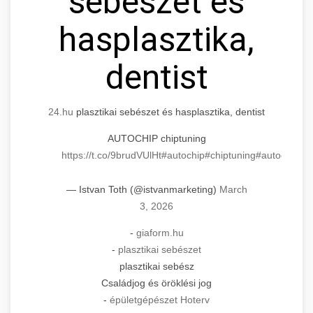
sebészet és
hasplasztika,
dentist
24.hu
plasztikai sebészet és hasplasztika, dentist
AUTOCHIP chiptuning
https://t.co/9brudVUlHt
#autochip
#chiptuning
#autochip
.hu
— Istvan Toth (@istvanmarketing)
March
3, 2026
-
giaform.hu
-
plasztikai sebészet
plasztikai sebész
Családjog és öröklési jog
-
épületgépészet Hoterv