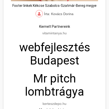
Footer linkek Kékcse Szabolcs-Szatmár-Bereg megye
Írta: Kovács Dorina
Kiemelt Partnereink
vitamintanya.hu
webfejlesztés
Budapest
Mr pitch
lombtrágya
kerteszdepo.hu