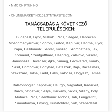
-
MMC CHIPTUNING
-
ONLINEMARKETING101.SYNTHASITE.COM
TANÁCSADÁS A KÖVETKEZŐ
TELEPÜLÉSEKEN:
Budapest, Győr, Miskolc, Pécs, Szeged, Debrecen
Mosonmagyaróvár, Sopron, Fertőd, Kapuvár, Csorna, Győr,
Pápa, Celldömölk, Sárvár, Kőszeg, Szombathely, Ják,
Körmend, Szentgotthárd, Csepreg, Zalalövő, Vasvár,
Jánosháza, Devecser, Ajka, Sümeg, Pécsvárad, Komló,
Sásd, Dombóvár, Bonyhád, Bátaszék, Baja, Bácsalmás,
Szekszárd, Tolna, Fadd, Paks, Kalocsa, Hőgyész, Tamási
Balatonboglár, Kaposvár, Csurgó, Nagyatád, Kadarkút,
Barcs, Szigetvár, Sellye, Harkány, Siklós, Villány, Bóly,
Mohács, Pécs, Szentlőrinc Andocs, Tab, Lengyeltóti,
Simontornya, Enying, Dunaföldvár, Solt, Szabadszál