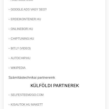
-
GOOGLE ADS VAGY SEO?
-
ERDEIKONTENER.HU
-
ONLINEBOR.HU
-
CHIPTUNING.HU
-
BIT.LY (VIDEO)
-
AUTOCHIP.HU
-
WIKIPEDIA
Számítástechnikai partnereink
KÜLFÖLDI PARTNEREK
-
SELFESTEEM2GO.COM
-
KISAUTOK.HU MAKETT