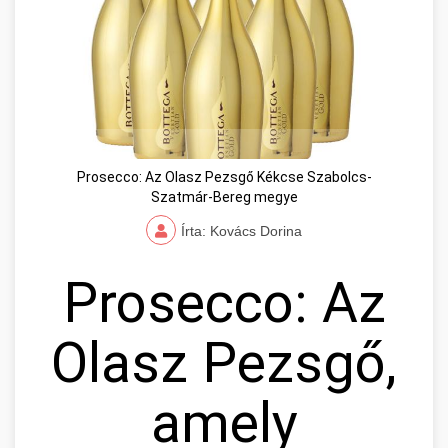
Prosecco: Az Olasz Pezsgő Kékcse Szabolcs-
Szatmár-Bereg megye
Írta: Kovács Dorina
Prosecco: Az
Olasz Pezsgő,
amely