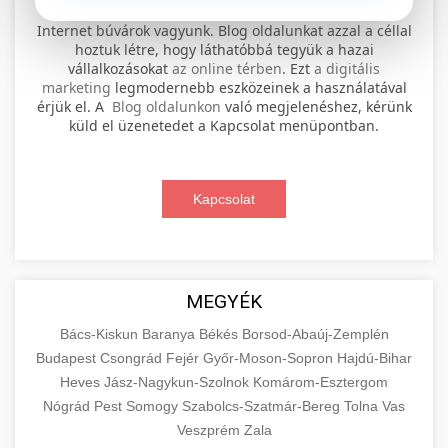
⚡ 1. legjobb elektromos roller
+
Internet búvárok vagyunk. Blog oldalunkat azzal a céllal
szervíz
hoztuk létre, hogy láthatóbbá tegyük a hazai
vállalkozásokat
az online térben
. Ezt
a digitális
Professional electric scooter repair and
marketing
legmodernebb eszközeinek a használatával
maintenance services. Expert technicians
érjük el. A
Blog oldalunkon
való megjelenéshez, kérünk
📊 2. online marketing
+
küld el üzenetedet a Kapcsolat menüpontban.
provide quality service for all major brands and
ügynökség
models.
Comprehensive online marketing services
Kapcsolat
Visit Service Center
scooter repair shop
including SEO, social media management, and
+
🛴 3. legjobb elektromos roller
digital advertising. Drive growth with data-
driven strategies.
Find the best electric scooters on the market.
Compare top models, features, and prices to
+
MEGYÉK
🔗 4. prémium linképítés
aimarketingugynokseg.hu
make an informed purchase decision.
Bács-Kiskun
Baranya
Békés
Borsod-Abaúj-Zemplén
High-quality backlink acquisition services to
digital agency services
Budapest
Csongrád
Fejér
Győr-Moson-Sopron
Hajdú-Bihar
View Top Models
e-scooter reviews
boost your website's authority and search
Heves
Jász-Nagykun-Szolnok
Komárom-Esztergom
📦 5. termékek és
+
engine rankings. White-hat techniques only.
Nógrád
Pest
Somogy
szolgáltatások
Szabolcs-Szatmár-Bereg
Tolna
Vas
Veszprém
Zala