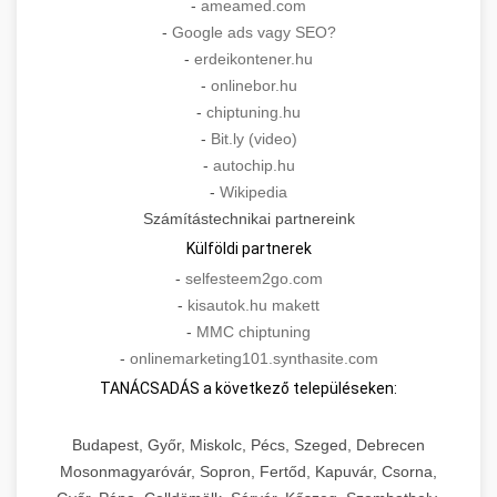
-
ameamed.com
-
Google ads vagy SEO?
-
erdeikontener.hu
-
onlinebor.hu
-
chiptuning.hu
-
Bit.ly (video)
-
autochip.hu
-
Wikipedia
Számítástechnikai partnereink
Külföldi partnerek
-
selfesteem2go.com
-
kisautok.hu makett
-
MMC chiptuning
-
onlinemarketing101.synthasite.com
TANÁCSADÁS a következő településeken:
Budapest, Győr, Miskolc, Pécs, Szeged, Debrecen
Mosonmagyaróvár, Sopron, Fertőd, Kapuvár, Csorna,